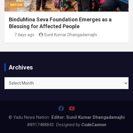
NATION
BinduMina Seva Foundation Emerges as a
Blessing for Affected People
7 days ago
Sunil Kumar Dhangadamajhi
Archives
Archives
© Yadu News Nation
Editor: Sunil Kumar Dhangadamajhi
#8917488843
Designed by
CodeCannon