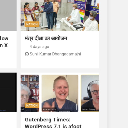
NATION
llow
मंत्र दीक्षा का आयोजन
n X
4 days ago
Sunil Kumar Dhangadamajhi
NATION
Gutenberg Times:
WordPress 7.1 is afoot,