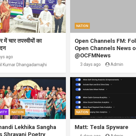
N
NATION
 में चार तपस्वीयों का
Open Channels FM: Fo
ंदन
Open Channels News o
@OCFMNews
ays ago
3 days ago
Admin
il Kumar Dhangadamajhi
VITY
NATION
NATION
handi Lekhika Sangha
Matt: Tesla Spyware
s Shravani Poetry
6 days ago
Admin