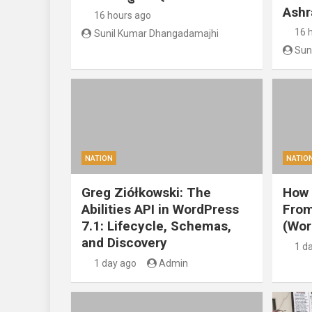
Ashr
16 hours ago
16 
Sunil Kumar Dhangadamajhi
Sun
NATION
NATIO
Greg Ziółkowski: The
How 
Abilities API in WordPress
From
7.1: Lifecycle, Schemas,
(Wor
and Discovery
1 d
1 day ago
Admin