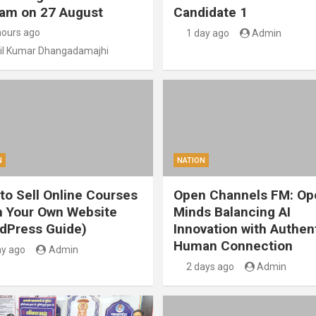
am on 27 August
Candidate 1
hours ago
1 day ago
Admin
il Kumar Dhangadamajhi
N
NATION
to Sell Online Courses
Open Channels FM: Op
 Your Own Website
Minds Balancing AI
dPress Guide)
Innovation with Authen
Human Connection
ay ago
Admin
2 days ago
Admin