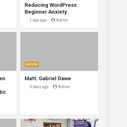
Reducing WordPress
Beginner Anxiety
1 day ago
Admin
NATION
en
Matt: Gabriel Dawe
3 days ago
Admin
tic