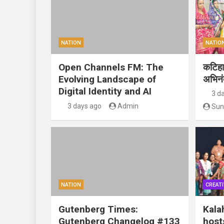
NATION
NATIO
Open Channels FM: The
कटिहार
Evolving Landscape of
अभिन
Digital Identity and AI
3 d
3 days ago
Admin
Sun
NATION
CREATI
Gutenberg Times:
Kala
Gutenberg Changelog #133
host