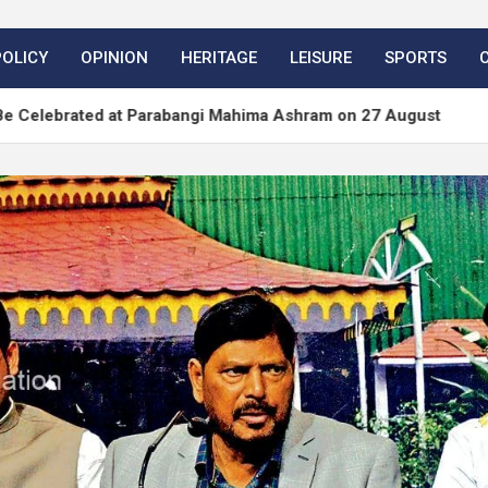
POLICY
OPINION
HERITAGE
LEISURE
SPORTS
d at Parabangi Mahima Ashram on 27 August
Word