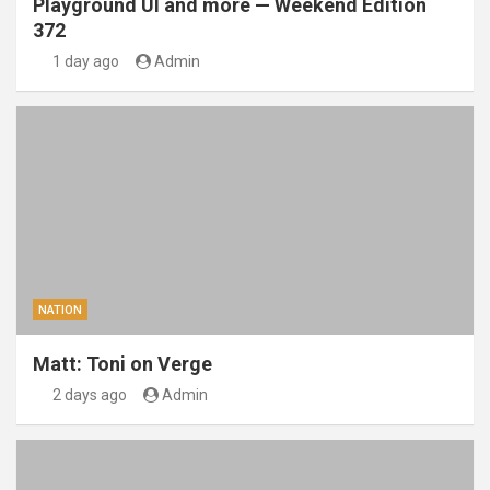
Playground UI and more — Weekend Edition
372
1 day ago
Admin
NATION
Matt: Toni on Verge
2 days ago
Admin