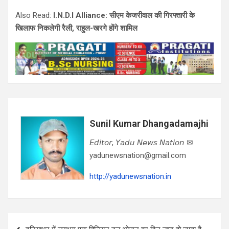
Also Read:
I.N.D.I Alliance: सीएम केजरीवाल की गिरफ्तारी के
खिलाफ निकलेगी रैली, राहुल-खरगे होंगे शामिल
Sunil Kumar Dhangadamajhi
𝘌𝘥𝘪𝘵𝘰𝘳, 𝘠𝘢𝘥𝘶 𝘕𝘦𝘸𝘴 𝘕𝘢𝘵𝘪𝘰𝘯 ✉
yadunewsnation@gmail.com
http://yadunewsnation.in
Post