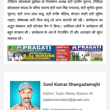
टीपीएफ कोलकाता पूर्वांचल के निवर्तमान अध्यक्ष श्री प्रवीण सुराना, टीपीएफ
कोलकाता साउथ के वरिष्ठ सदस्य श्री पदम सिंह रायजादा, श्री सुनील कुमार
सुराना, श्री पन्ना लाल मालू, श्री मनीष सेठिया, संगठन मंत्री श्री सुमित
नाहटा, कोषाध्यक्ष श्री गौरव मालू एवं अन्य सदस्यों की रही। कार्यक्रम का
अद्भुत संचालन श्री श्रेयांस जैन ने किया। उपस्थित लोगों ने कार्यक्रम की
बहुत सराहना की। कार्यक्रम के अंत में नेटवर्किंग टी और अल्पाहार की सुंदर
व्यवस्था थी।
Sunil Kumar Dhangadamajhi
𝘌𝘥𝘪𝘵𝘰𝘳, 𝘠𝘢𝘥𝘶 𝘕𝘦𝘸𝘴 𝘕𝘢𝘵𝘪𝘰𝘯 ✉
yadunewsnation@gmail.com
http://yadunewsnation.in