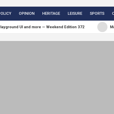
POLICY
OPINION
HERITAGE
LEISURE
SPORTS
 UI and more — Weekend Edition 372
Matt: Toni o