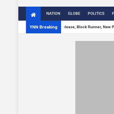
NATION
GLOBE
POLITICS
YNN Breaking
.1 RC, 7.0.3 Security Release, Block Runner, New Playground