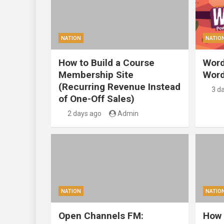
NATION
NATIO
How to Build a Course
Word
Membership Site
Word
(Recurring Revenue Instead
3 d
of One-Off Sales)
2 days ago
Admin
NATION
NATIO
Open Channels FM:
How 