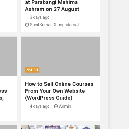
at Parabangi Mahima
Ashram on 27 August
3 days ago
Sunil Kumar Dhangadamajhi
NATION
How to Sell Online Courses
ess
From Your Own Website
s,
(WordPress Guide)
4 days ago
Admin