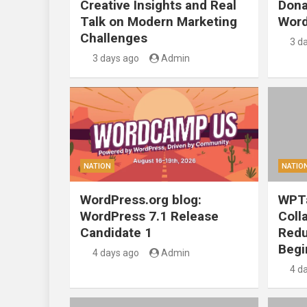
Creative Insights and Real
Dona
Talk on Modern Marketing
Word
Challenges
3 d
3 days ago
Admin
NATION
NATIO
WordPress.org blog:
WPTa
WordPress 7.1 Release
Coll
Candidate 1
Redu
Begi
4 days ago
Admin
4 d