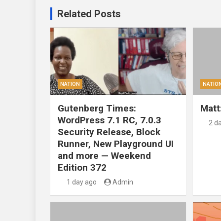
Related Posts
NATION
NATIO
Gutenberg Times:
Matt
WordPress 7.1 RC, 7.0.3
2 d
Security Release, Block
Runner, New Playground UI
and more — Weekend
Edition 372
1 day ago
Admin