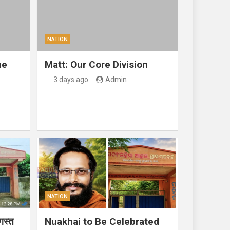
NATION
ne
Matt: Our Core Division
3 days ago
Admin
NATION
गस्त
Nuakhai to Be Celebrated