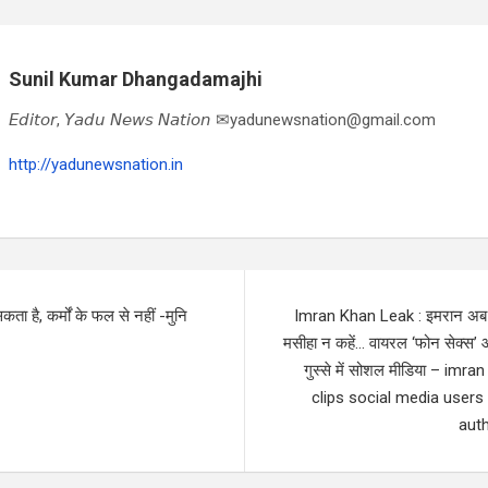
Sunil Kumar Dhangadamajhi
𝘌𝘥𝘪𝘵𝘰𝘳, 𝘠𝘢𝘥𝘶 𝘕𝘦𝘸𝘴 𝘕𝘢𝘵𝘪𝘰𝘯 ✉yadunewsnation@gmail.com
http://yadunewsnation.in
ता है, कर्मों के फल से नहीं -मुनि
Imran Khan Leak : इमरान अब खु
मसीहा न कहें… वायरल ‘फोन सेक्स’ 
गुस्से में सोशल मीडिया – imra
clips social media users 
auth