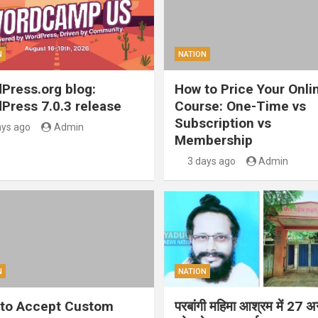
N
NATION
Press.org blog:
How to Price Your Onli
Press 7.0.3 release
Course: One-Time vs
Subscription vs
ays ago
Admin
Membership
3 days ago
Admin
N
NATION
to Accept Custom
परबांगी महिमा आश्रम में 27 अ