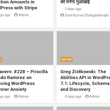
tion Amounts in
को मनेगा नुआखाई
Press with Stripe
3 days ago
ays ago
Admin
Sunil Kumar Dhangadamajhi
N
NATION
vern: #228 – Priscilla
Greg Ziółkowski: The
ado Ramirez on
Abilities API in WordPr
cing WordPress
7.1: Lifecycle, Schema
nner Anxiety
and Discovery
ays ago
Admin
4 days ago
Admin