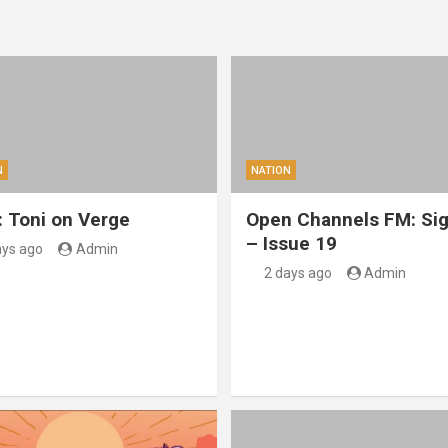
N
NATION
: Toni on Verge
Open Channels FM: Sig
– Issue 19
ays ago
Admin
2 days ago
Admin