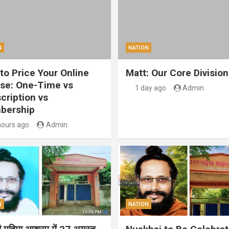
N
NATION
to Price Your Online
Matt: Our Core Division
se: One-Time vs
1 day ago
Admin
cription vs
bership
hours ago
Admin
N
NATION