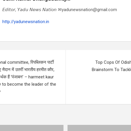
𝘌𝘥𝘪𝘵𝘰𝘳, 𝘠𝘢𝘥𝘶 𝘕𝘦𝘸𝘴 𝘕𝘢𝘵𝘪𝘰𝘯 ✉yadunewsnation@gmail.com
http://yadunewsnation.in
nal committee, रिपब्लिकन पार्टी
Top Cops Of Odish
ए मैदान में उतरीं भारतीय हरमीत कौर,
Brainstorm To Tack
र्थक हैं ‘पंजाबन’ – harmeet kaur
y to become the leader of the
y