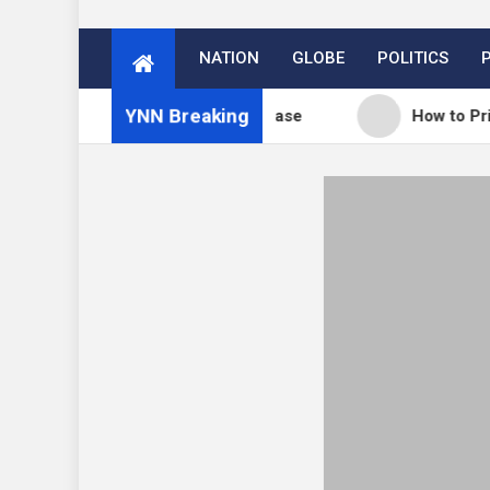
NATION
GLOBE
POLITICS
YNN Breaking
og: WordPress 7.0.3 release
How to Price Your O