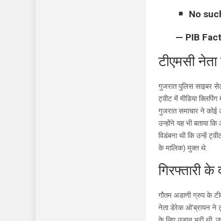
No such
— PIB Fac
टीएमसी नेता 
गुजरात पुलिस साइबर सेल
ट्वीट में मीडिया क्लिप
गुजरात समाचार ने कोई 
उन्होंने यह भी बताया क
विडंबना थी कि उन्हें ट
के मालिक) मुक्त थे.
गिरफ्तारी के
गौतम अडाणी ग्रुप के टी
नेता डेरेक ओ’ब्रायन ने 
के लिए उड़ान भरी थी, जह