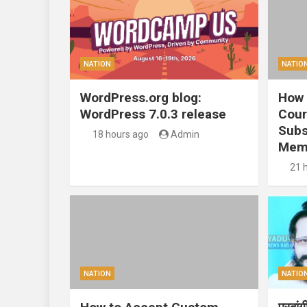
NATION
NATIO
WordPress.org blog:
How 
WordPress 7.0.3 release
Cour
Subs
18 hours ago
Admin
Mem
21 
NATION
NATIO