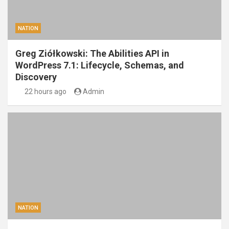
NATION
Greg Ziółkowski: The Abilities API in
WordPress 7.1: Lifecycle, Schemas, and
Discovery
22 hours ago
Admin
NATION