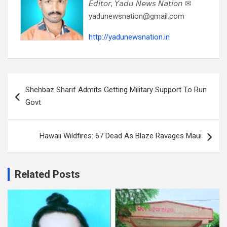
𝘌𝘥𝘪𝘵𝘰𝘳, 𝘠𝘢𝘥𝘶 𝘕𝘦𝘸𝘴 𝘕𝘢𝘵𝘪𝘰𝘯 ✉
yadunewsnation@gmail.com
http://yadunewsnation.in
Post
Shehbaz Sharif Admits Getting Military Support To Run
navigation
Govt
Hawaii Wildfires: 67 Dead As Blaze Ravages Maui
Related Posts