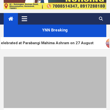
YNN Breaking
t Parabangi Mahima Ashram on 27 August
WordPre