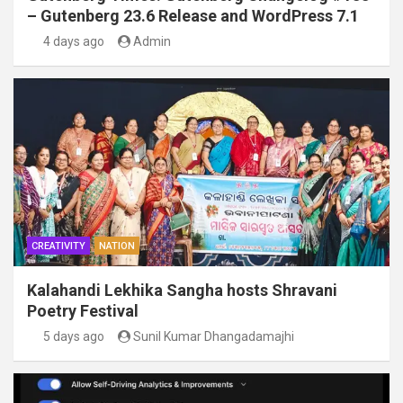
– Gutenberg 23.6 Release and WordPress 7.1
4 days ago
Admin
CREATIVITY
NATION
Kalahandi Lekhika Sangha hosts Shravani
Poetry Festival
5 days ago
Sunil Kumar Dhangadamajhi