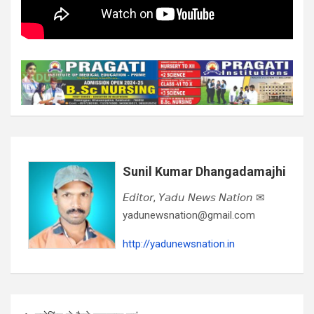
Sunil Kumar Dhangadamajhi
𝘌𝘥𝘪𝘵𝘰𝘳, 𝘠𝘢𝘥𝘶 𝘕𝘦𝘸𝘴 𝘕𝘢𝘵𝘪𝘰𝘯 ✉
yadunewsnation@gmail.com
http://yadunewsnation.in
Post