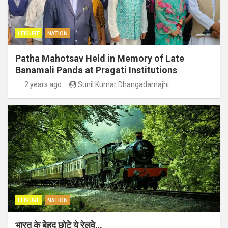
LEISURE
NATION
Patha Mahotsav Held in Memory of Late
Banamali Panda at Pragati Institutions
2 years ago
Sunil Kumar Dhangadamajhi
LEISURE
NATION
भारत के बेहद छोटे ये रेलवे…