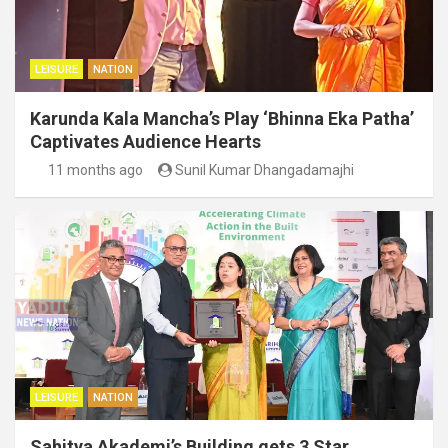
LEISURE
NATION
Karunda Kala Mancha’s Play ‘Bhinna Eka Patha’
Captivates Audience Hearts
11 months ago
Sunil Kumar Dhangadamajhi
LEISURE
NATION
Sahitya Akademi’s Building gets 3 Star