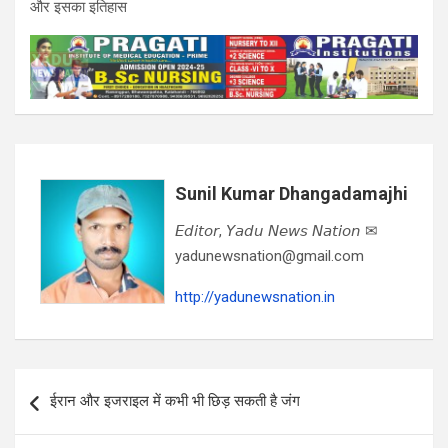
और इसका इतिहास
Sunil Kumar Dhangadamajhi
𝘌𝘥𝘪𝘵𝘰𝘳, 𝘠𝘢𝘥𝘶 𝘕𝘦𝘸𝘴 𝘕𝘢𝘵𝘪𝘰𝘯 ✉
yadunewsnation@gmail.com
http://yadunewsnation.in
Post
ईरान और इजराइल में कभी भी छिड़ सकती है जंग
navigation