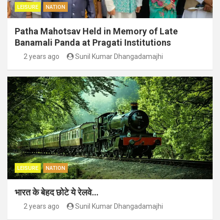
LEISURE
NATION
Patha Mahotsav Held in Memory of Late
Banamali Panda at Pragati Institutions
2 years ago
Sunil Kumar Dhangadamajhi
LEISURE
NATION
भारत के बेहद छोटे ये रेलवे…
2 years ago
Sunil Kumar Dhangadamajhi