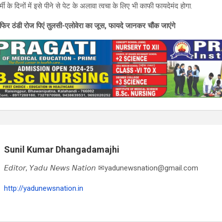
र्मी के दिनों में इसे पीने से पेट के अलावा त्वचा के लिए भी काफी फायदेमंद होगा.
या फिर ठंडी रोज पिएं तुलसी-एलोवेरा का जूस, फायदे जानकर चौंक जाएंगे
Sunil Kumar Dhangadamajhi
𝘌𝘥𝘪𝘵𝘰𝘳, 𝘠𝘢𝘥𝘶 𝘕𝘦𝘸𝘴 𝘕𝘢𝘵𝘪𝘰𝘯 ✉yadunewsnation@gmail.com
http://yadunewsnation.in