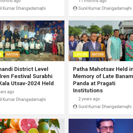
months ago
11 months ago
il Kumar Dhangadamajhi
Sunil Kumar Dhangadamajhi
E
NATION
LEISURE
NATION
handi District Level
Patha Mahotsav Held i
dren Festival Surabhi
Memory of Late Banam
Kala Utsav-2024 Held
Panda at Pragati
Institutions
ears ago
2 years ago
il Kumar Dhangadamajhi
Sunil Kumar Dhangadamajhi