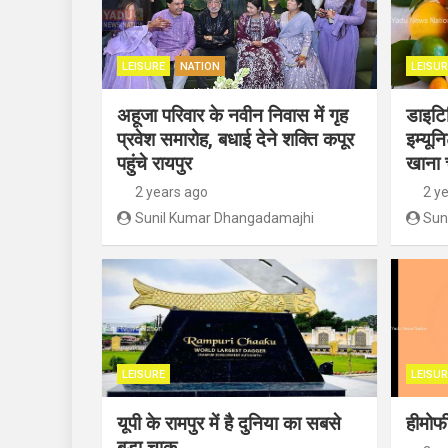
LEISURE
NATION
LEISUR
अहूजा परिवार के नवीन निवास में गृह
डाइटिश
प्रवेश समारोह, बधाई देने शक्ति कपूर
इम्यून
पहुंचे रायपुर
खाना 
2 years ago
2 y
Sunil Kumar Dhangadamajhi
Sun
LEISURE
LEISUR
यूपी के रामपुर में है दुनिया का सबसे
हीमोफी
बड़ा चाकू