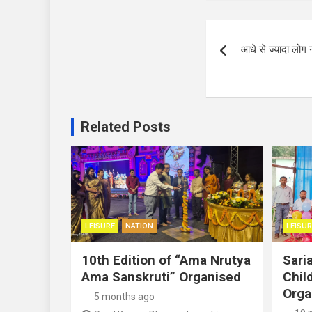
Post
आधे से ज्यादा लोग 
navigation
Related Posts
LEISURE
NATION
LEISUR
10th Edition of “Ama Nrutya
Sari
Ama Sanskruti” Organised
Child
Orga
5 months ago