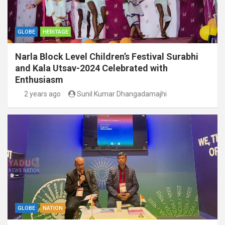
GLOBE
HERITAGE
Narla Block Level Children’s Festival Surabhi
and Kala Utsav-2024 Celebrated with
Enthusiasm
2 years ago
Sunil Kumar Dhangadamajhi
GLOBE
NATION