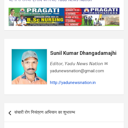
Sunil Kumar Dhangadamajhi
𝘌𝘥𝘪𝘵𝘰𝘳, 𝘠𝘢𝘥𝘶 𝘕𝘦𝘸𝘴 𝘕𝘢𝘵𝘪𝘰𝘯 ✉
yadunewsnation@gmail.com
http://yadunewsnation.in
Post
संचारी रोग नियंत्रण अभियान का शुभारम्भ
navigation