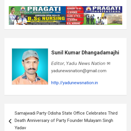
Sunil Kumar Dhangadamajhi
𝘌𝘥𝘪𝘵𝘰𝘳, 𝘠𝘢𝘥𝘶 𝘕𝘦𝘸𝘴 𝘕𝘢𝘵𝘪𝘰𝘯 ✉
yadunewsnation@gmail.com
http://yadunewsnation.in
Post
Samajwadi Party Odisha State Office Celebrates Third
navigation
Death Anniversary of Party Founder Mulayam Singh
Yadav