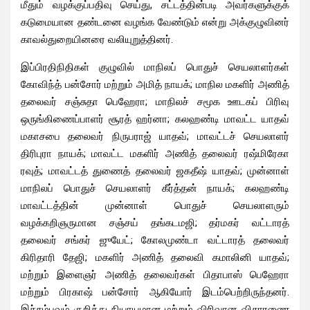
மீதும் வழக்குப்பதிவு செய்து, சட்டத்தின்படி அவர்களுக்குக்
கடுமையான தண்டனை வழங்க வேண்டும் என்று அக்குழுவினர்
காவல்துறையினரை வலியுறுத்தினர்.
இப்பிரதிநிதிகள் குழுவில் மாநிலப் பொதுச் செயலாளர்கள்
கோவிந்த் பன்சோர் மற்றும் அமித் நாயக்; மாநில மகளிர் அணித்
தலைவர் சஞ்சுதா பெஹேரா; மாநிலச் சமூக ஊடகப் பிரிவு
ஒருங்கிணைப்பாளர் சூரத் ஹர்னா; கலஹண்டி மாவட்ட யாதவ்
மகாசபை தலைவர் நிருபராஜ் யாதவ்; மாவட்டச் செயலாளர்
திரிபுரா நாயக்; மாவட்ட மகளிர் அணித் தலைவர் ரஷ்மிரேகா
ரவுத்; மாவட்டத் துணைத் தலைவர் ஜகதீஷ் யாதவ்; முன்னாள்
மாநிலப் பொதுச் செயலாளர் கீர்த்தன் நாயக்; கலஹண்டி
மாவட்டத்தின் முன்னாள் பொதுச் செயலாளரும்
வழக்கறிஞருமான சஞ்சய் தங்கடமஜி; தர்மகர் வட்டாரத்
தலைவர் சங்கர் ஜுயேட்; கோலமுண்டா வட்டாரத் தலைவர்
கிரிதாரி தேஜி; மகளிர் அணித் தலைவி கமாலினி யாதவ்;
மற்றும் இளைஞர் அணித் தலைவர்கள் பிதாபாஸ் பெஹேரா
மற்றும் பிரகாஷ் பன்சோர் ஆகியோர் இடம்பெற்றிருந்தனர்.
இச்சம்பவம் குறித்து நியாயமான மற்றும் விரிவான விசாரணை