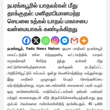
நபரங்கபூரில் யாதவர்கள் மீது
தாக்குதல்: மனிதாபிமானமற்ற
செயலை உத்கல் யாதவ் மகாசபை
வன்மையாகக் கண்டிக்கிறது
நபரங்கபூர், Yadu News Nation:
ஒடிசா மாநிலம் நபரங்கபூர்
மாவட்டத்தில் உள்ள சந்தஹண்டி வட்டாரத்தில், யாதவ்
சமூகத்தைச் சேர்ந்த ஐந்து நபர்கள் மீது
காட்டுமிராண்டித்தனமான தாக்குதல் நடத்தப்பட்ட
அதிர்ச்சியூட்டும் சம்பவம் ஒன்று வெளிச்சத்திற்கு வந்துள்ளது;
இது மாநிலம் முழுவதும் பெரும் கொந்தளிப்பை
ஏற்படுத்தியுள்ளது. சமூக ஊடகங்களில் வைரலாகப் பரவி வரும்
ஒரு காணொளியில், பாதிக்கப்பட்டவர்கள் தங்கள் பசுக்கள்
மற்றும் காளைகளுடன் வீடு திரும்பிக்கொண்டிருந்தபோது, ​​ஒரு
கும்பல் அவர்களை ஈவிரக்கமின்றித் தாக்கியதும், 45 டிகிரி
வெப்பத்தில் கொளுத்தும் தார் சாலையில் அவர்களை