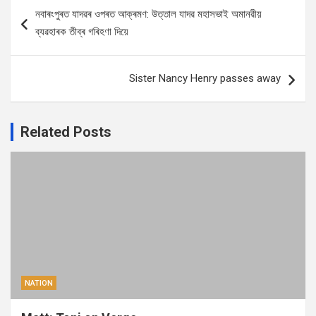
Post
নবাৰংপুৰত যাদৱৰ ওপৰত আক্ৰমণ: উত্তাল যাদৱ মহাসভাই অমানৱীয়
navigation
ব্যৱহাৰক তীব্ৰ গৰিহণা দিয়ে
Sister Nancy Henry passes away
Related Posts
NATION