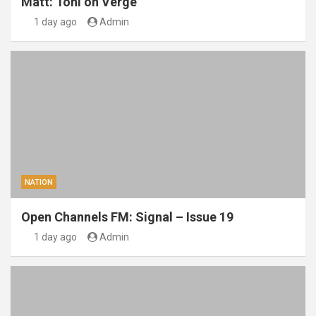
Matt: Toni on Verge
1 day ago
Admin
NATION
Open Channels FM: Signal – Issue 19
1 day ago
Admin