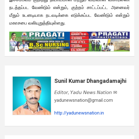
நடத்தப்பட வேண்டும் என்றும், குற்றம் சாட்டப்பட்ட அனைவர்
மீதும் உடனடியாக நடவடிக்கை எடுக்கப்பட வேண்டும் என்றும்
மகாசபை வலியுறுத்தியுள்ளது.
Sunil Kumar Dhangadamajhi
𝘌𝘥𝘪𝘵𝘰𝘳, 𝘠𝘢𝘥𝘶 𝘕𝘦𝘸𝘴 𝘕𝘢𝘵𝘪𝘰𝘯 ✉
yadunewsnation@gmail.com
http://yadunewsnation.in