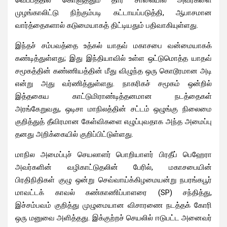
முழங்காலிட்டு நிற்கும்படி கட்டாயப்படுத்தி, ஆபாசமான
வார்த்தைகளால் கடுமையாகத் திட்டியதும் பதிவாகியுள்ளது.
இந்தச் சம்பவத்தை உத்கல் யாதவ் மகாசபை வன்மையாகக்
கண்டித்துள்ளது; இது இந்தியாவில் உள்ள ஒட்டுமொத்த யாதவ்
சமூகத்தின் கண்ணியத்தின் மீது விழுந்த ஒரு கொடூரமான அடி
என்று அது வர்ணித்துள்ளது. நாகரிகச் சமூகம் ஒன்றில்
இத்தகைய காட்டுமிராண்டித்தனமான நடத்தைகள்
அரங்கேறுவது, ஒடிசா மாநிலத்தின் சட்டம் ஒழுங்கு நிலைமை
குறித்துத் தீவிரமான கேள்விகளை எழுப்புவதாக அந்த அமைப்பு
தனது அறிக்கையில் குறிப்பிட்டுள்ளது.
மாநில அமைப்புச் செயலாளர் பொறியாளர் பிரதீப் பெஹேரா
அவர்களின் வழிகாட்டுதலின் பேரில், மகாசபையின்
பிரதிநிதிகள் குழு ஒன்று செவ்வாய்க்கிழமையன்று நபரங்கபூர்
மாவட்டக் காவல் கண்காணிப்பாளரை (SP) சந்தித்து,
இச்சம்பவம் குறித்து முழுமையான விசாரணை நடத்தக் கோரி
ஒரு மனுவை அளித்தது. இக்குற்றச் செயலில் ஈடுபட்ட அனைவர்