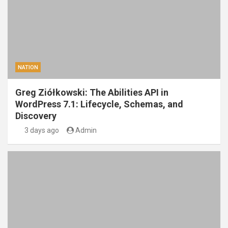
NATION
Greg Ziółkowski: The Abilities API in
WordPress 7.1: Lifecycle, Schemas, and
Discovery
3 days ago
Admin