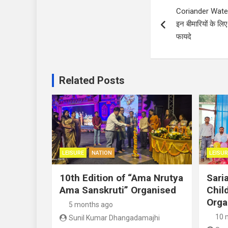
Coriander Water 
navigation
इन बीमारियों के लिए
फायदे
Related Posts
LEISURE
NATION
LEISUR
10th Edition of “Ama Nrutya
Sari
Ama Sanskruti” Organised
Child
Orga
5 months ago
10 
Sunil Kumar Dhangadamajhi