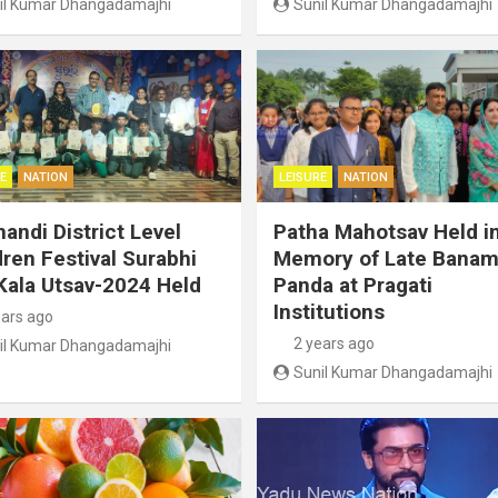
il Kumar Dhangadamajhi
Sunil Kumar Dhangadamajhi
E
NATION
LEISURE
NATION
handi District Level
Patha Mahotsav Held i
dren Festival Surabhi
Memory of Late Banam
Kala Utsav-2024 Held
Panda at Pragati
Institutions
ears ago
2 years ago
il Kumar Dhangadamajhi
Sunil Kumar Dhangadamajhi