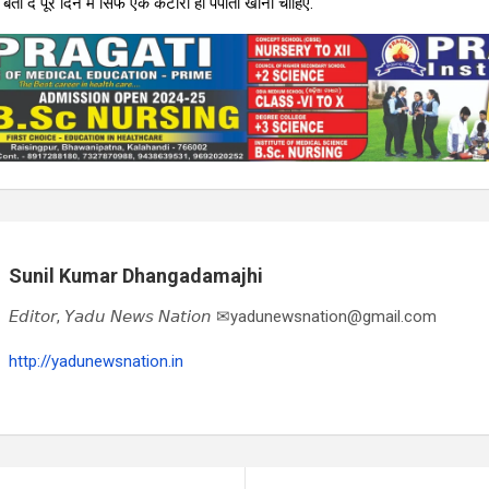
 बता दें पूरे दिन में सिर्फ एक कटोरा ही पपीता खाना चाहिए.
Sunil Kumar Dhangadamajhi
𝘌𝘥𝘪𝘵𝘰𝘳, 𝘠𝘢𝘥𝘶 𝘕𝘦𝘸𝘴 𝘕𝘢𝘵𝘪𝘰𝘯 ✉yadunewsnation@gmail.com
http://yadunewsnation.in