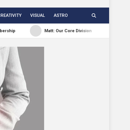
CREATIVITY
VISUAL
ASTRO
Matt: Our Core Division
Open Channels FM: