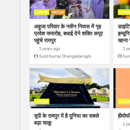
LEISURE
NATION
LEISUR
अहूजा परिवार के नवीन निवास में गृह
डाइटिश
प्रवेश समारोह, बधाई देने शक्ति कपूर
इम्यून
पहुंचे रायपुर
खाना 
2 years ago
2 y
Sunil Kumar Dhangadamajhi
Sun
LEISURE
LEISUR
यूपी के रामपुर में है दुनिया का सबसे
हीमोफी
बड़ा चाकू
2 y