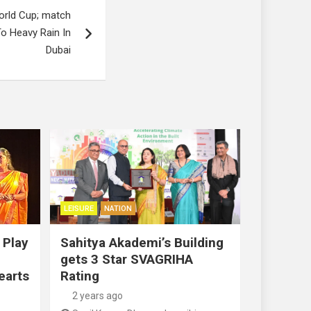
orld Cup; match
o Heavy Rain In
Dubai
LEISURE
NATION
 Play
Sahitya Akademi’s Building
gets 3 Star SVAGRIHA
earts
Rating
2 years ago