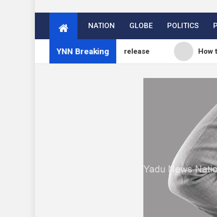
NATION
GLOBE
POLITICS
YNN Breaking
log: WordPress 7.0.3 release
How to Price Your 