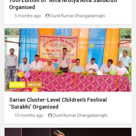
10th Edition of “Ama Nrutya Ama Sanskruti”
Organised
5 months ago
Sunil Kumar Dhangadamajhi
LEISURE
NATION
Sarian Cluster-Level Children’s Festival
‘Surabhi’ Organised
10 months ago
Sunil Kumar Dhangadamajhi