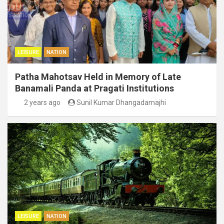
LEISURE
NATION
Patha Mahotsav Held in Memory of Late
Banamali Panda at Pragati Institutions
2 years ago
Sunil Kumar Dhangadamajhi
LEISURE
NATION