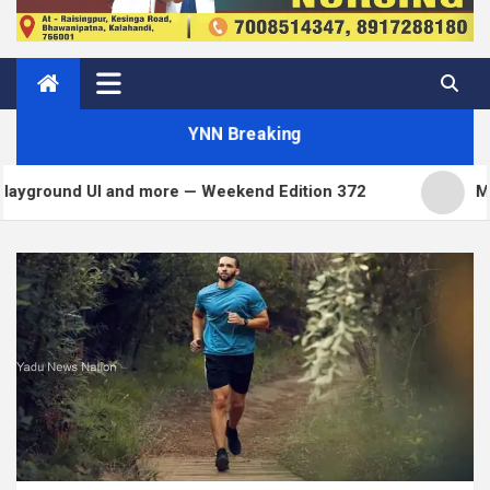
YNN Breaking
d more — Weekend Edition 372
Matt: Toni on Verge