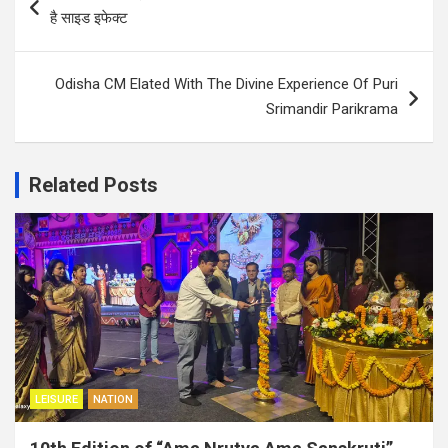
navigation
है साइड इफेक्ट
Odisha CM Elated With The Divine Experience Of Puri
Srimandir Parikrama
Related Posts
LEISURE
NATION