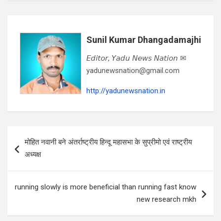
Sunil Kumar Dhangadamajhi
𝘌𝘥𝘪𝘵𝘰𝘳, 𝘠𝘢𝘥𝘶 𝘕𝘦𝘸𝘴 𝘕𝘢𝘵𝘪𝘰𝘯 ✉
yadunewsnation@gmail.com
http://yadunewsnation.in
Post
मोहित नवानी बने अंतर्राष्ट्रीय हिन्दू महासभा के सुप्रीमो एवं राष्ट्रीय
navigation
अध्यक्ष
running slowly is more beneficial than running fast know
new research mkh