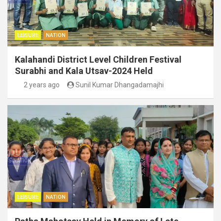
LEISURE
NATION
Kalahandi District Level Children Festival
Surabhi and Kala Utsav-2024 Held
2 years ago
Sunil Kumar Dhangadamajhi
LEISURE
NATION