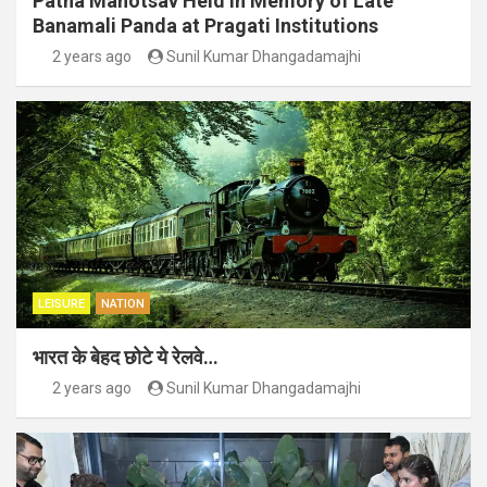
Patha Mahotsav Held in Memory of Late
Banamali Panda at Pragati Institutions
2 years ago
Sunil Kumar Dhangadamajhi
LEISURE
NATION
भारत के बेहद छोटे ये रेलवे…
2 years ago
Sunil Kumar Dhangadamajhi