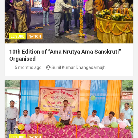
LEISURE
NATION
10th Edition of “Ama Nrutya Ama Sanskruti”
Organised
5 months ago
Sunil Kumar Dhangadamajhi
LEISURE
NATION