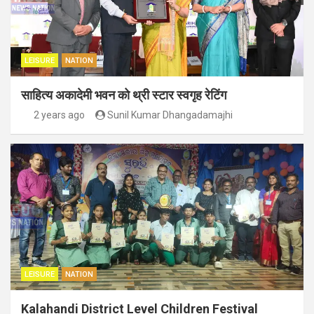
LEISURE
NATION
साहित्य अकादेमी भवन को थ्री स्टार स्वगृह रेटिंग
2 years ago
Sunil Kumar Dhangadamajhi
LEISURE
NATION
Kalahandi District Level Children Festival