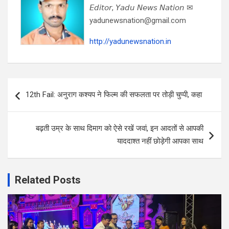
𝘌𝘥𝘪𝘵𝘰𝘳, 𝘠𝘢𝘥𝘶 𝘕𝘦𝘸𝘴 𝘕𝘢𝘵𝘪𝘰𝘯 ✉
yadunewsnation@gmail.com
http://yadunewsnation.in
Post
12th Fail: अनुराग कश्यप ने फिल्म की सफलता पर तोड़ी चुप्पी, कहा
navigation
बढ़ती उम्र के साथ दिमाग को ऐसे रखें जवां, इन आदतों से आपकी
याददाश्त नहीं छोड़ेगी आपका साथ
Related Posts