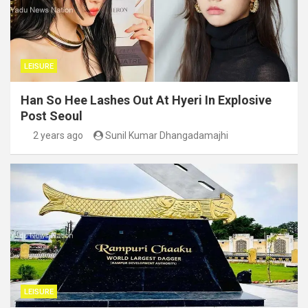
LEISURE
Han So Hee Lashes Out At Hyeri In Explosive
Post Seoul
2 years ago
Sunil Kumar Dhangadamajhi
LEISURE