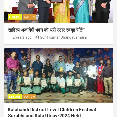
LEISURE
NATION
साहित्य अकादेमी भवन को थ्री स्टार स्वगृह रेटिंग
2 years ago
Sunil Kumar Dhangadamajhi
LEISURE
NATION
Kalahandi District Level Children Festival
Surabhi and Kala Utsav-2024 Held