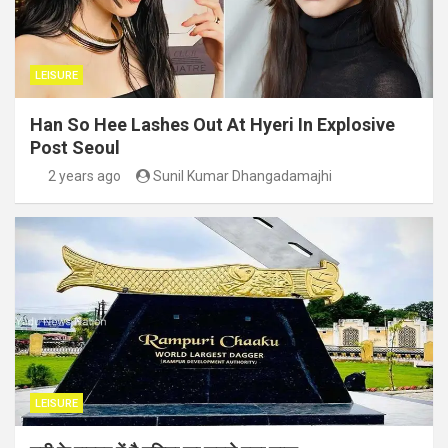
LEISURE
Han So Hee Lashes Out At Hyeri In Explosive
Post Seoul
2 years ago
Sunil Kumar Dhangadamajhi
LEISURE