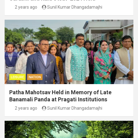
2 years ago
Sunil Kumar Dhangadamajhi
LEISURE
NATION
Patha Mahotsav Held in Memory of Late
Banamali Panda at Pragati Institutions
2 years ago
Sunil Kumar Dhangadamajhi