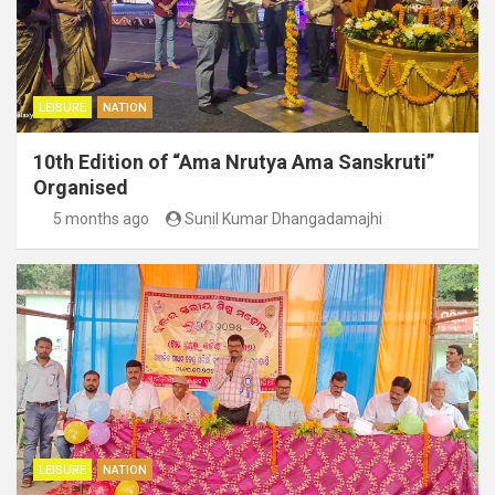
LEISURE
NATION
10th Edition of “Ama Nrutya Ama Sanskruti”
Organised
5 months ago
Sunil Kumar Dhangadamajhi
LEISURE
NATION