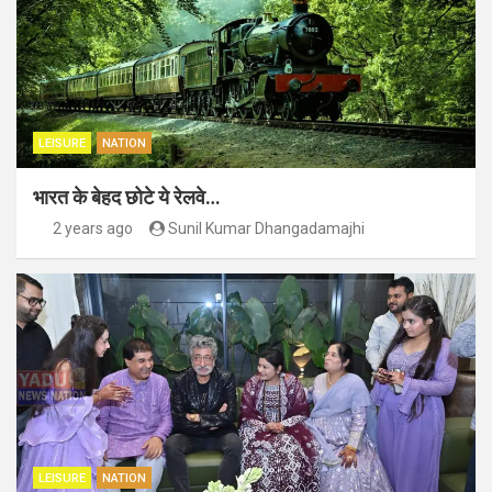
LEISURE
NATION
भारत के बेहद छोटे ये रेलवे…
2 years ago
Sunil Kumar Dhangadamajhi
LEISURE
NATION