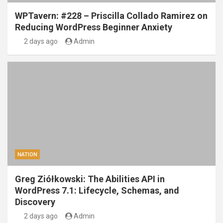
WPTavern: #228 – Priscilla Collado Ramirez on
Reducing WordPress Beginner Anxiety
2 days ago
Admin
NATION
Greg Ziółkowski: The Abilities API in
WordPress 7.1: Lifecycle, Schemas, and
Discovery
2 days ago
Admin