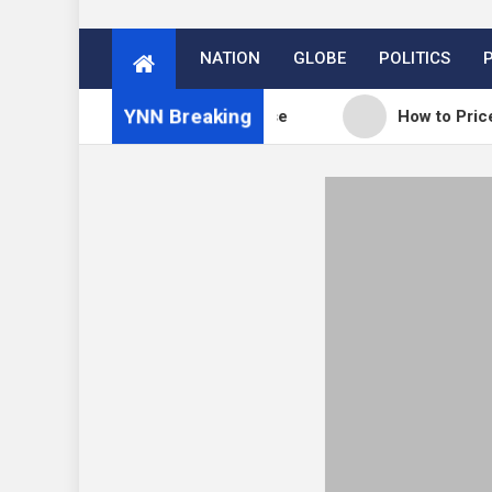
NATION
GLOBE
POLITICS
YNN Breaking
ordPress 7.0.3 release
How to Price Your Online