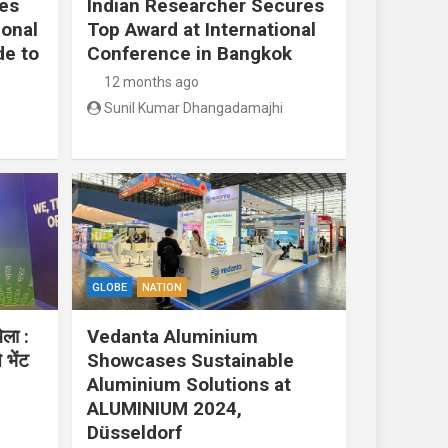
res
Indian Researcher Secures
ional
Top Award at International
de to
Conference in Bangkok
12 months ago
Sunil Kumar Dhangadamajhi
GLOBE
NATION
ेला :
Vedanta Aluminium
 भेंट
Showcases Sustainable
Aluminium Solutions at
ALUMINIUM 2024,
Düsseldorf