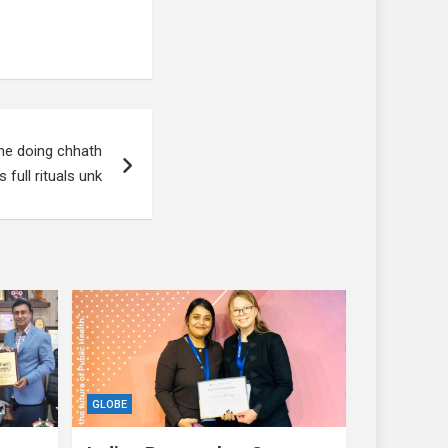
ime doing chhath
full rituals unk
GLOBE