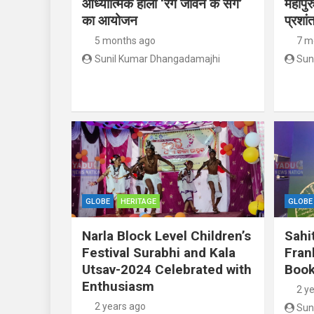
आध्यात्मिक होली ‘रंग जीवन के संग’
महापुर
का आयोजन
प्रशां
5 months ago
7 m
Sunil Kumar Dhangadamajhi
Sun
GLOBE
HERITAGE
GLOBE
Narla Block Level Children’s
Sahi
Festival Surabhi and Kala
Fran
Utsav-2024 Celebrated with
Book
Enthusiasm
2 y
2 years ago
Sun