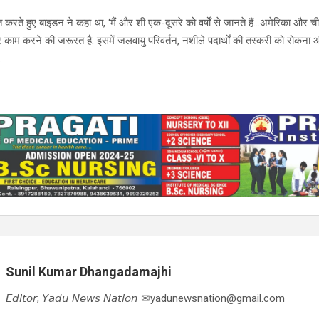
 करते हुए बाइडन ने कहा था, ‘मैं और शी एक-दूसरे को वर्षों से जानते हैं…अमेरिका और च
र काम करने की जरूरत है. इसमें जलवायु परिवर्तन, नशीले पदार्थों की तस्करी को रोकना और 
…
Sunil Kumar Dhangadamajhi
𝘌𝘥𝘪𝘵𝘰𝘳, 𝘠𝘢𝘥𝘶 𝘕𝘦𝘸𝘴 𝘕𝘢𝘵𝘪𝘰𝘯 ✉yadunewsnation@gmail.com