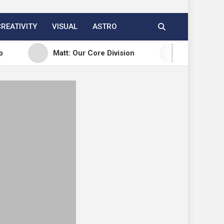
CREATIVITY
VISUAL
ASTRO
Matt: Our Core Division
Open Channels FM: Creat