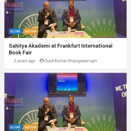
GLOBE
NATION
Sahitya Akademi at Frankfurt International
Book Fair
2 years ago
Sunil Kumar Dhangadamajhi
GLOBE
NATION