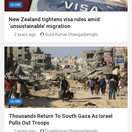
GLOBE
New Zealand tightens visa rules amid
‘unsustainable’ migration
2 years ago
Sunil Kumar Dhangadamajhi
GLOBE
Thousands Return To South Gaza As Israel
Pulls Out Troops
2 years ago
Sunil Kumar Dhangadamajhi