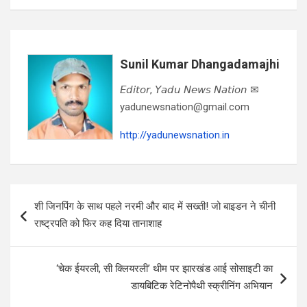
Sunil Kumar Dhangadamajhi
𝘌𝘥𝘪𝘵𝘰𝘳, 𝘠𝘢𝘥𝘶 𝘕𝘦𝘸𝘴 𝘕𝘢𝘵𝘪𝘰𝘯 ✉
yadunewsnation@gmail.com
http://yadunewsnation.in
Post
शी जिनपिंग के साथ पहले नरमी और बाद में सख्ती! जो बाइडन ने चीनी
navigation
राष्ट्रपति को फिर कह दिया तानाशाह
‘चेक ईयरली, सी क्लियरली’ थीम पर झारखंड आई सोसाइटी का
डायबिटिक रेटिनोपैथी स्क्रीनिंग अभियान