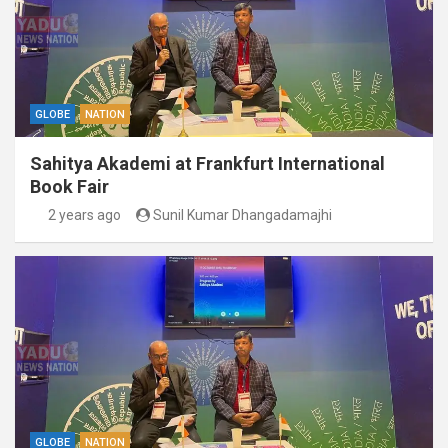
GLOBE
NATION
Sahitya Akademi at Frankfurt International
Book Fair
2 years ago
Sunil Kumar Dhangadamajhi
GLOBE
NATION