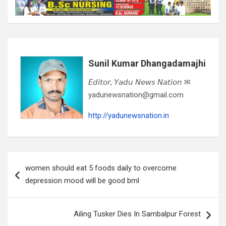
Sunil Kumar Dhangadamajhi
𝘌𝘥𝘪𝘵𝘰𝘳, 𝘠𝘢𝘥𝘶 𝘕𝘦𝘸𝘴 𝘕𝘢𝘵𝘪𝘰𝘯 ✉
yadunewsnation@gmail.com
http://yadunewsnation.in
Post
women should eat 5 foods daily to overcome
navigation
depression mood will be good bml
Ailing Tusker Dies In Sambalpur Forest