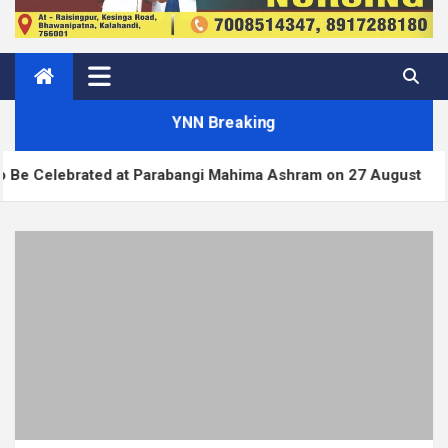
YNN Breaking
t Parabangi Mahima Ashram on 27 August
WordPre