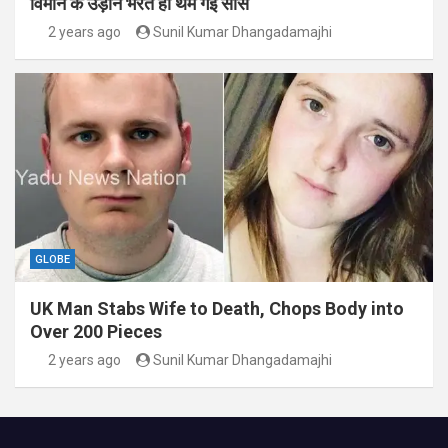
विमान के उड़ान भरते ही थम गई सांसे
2 years ago
Sunil Kumar Dhangadamajhi
GLOBE
UK Man Stabs Wife to Death, Chops Body into
Over 200 Pieces
2 years ago
Sunil Kumar Dhangadamajhi