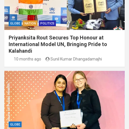
GLOBE
NATION
POLITICS
Priyanksita Rout Secures Top Honour at
International Model UN, Bringing Pride to
Kalahandi
10 months ago
Sunil Kumar Dhangadamajhi
GLOBE