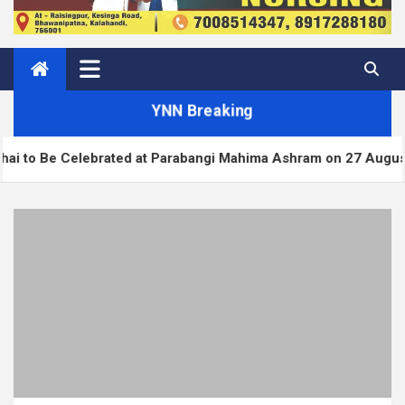
YNN Breaking
ed at Parabangi Mahima Ashram on 27 August
Wor