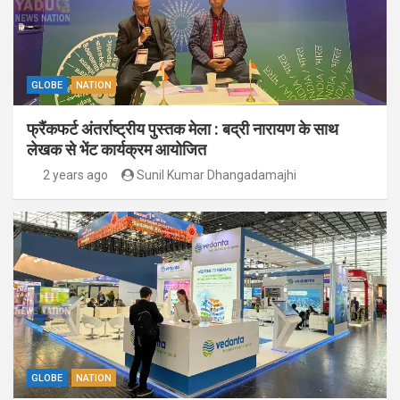
GLOBE
NATION
फ्रैंकफर्ट अंतर्राष्ट्रीय पुस्तक मेला : बद्री नारायण के साथ
लेखक से भेंट कार्यक्रम आयोजित
2 years ago
Sunil Kumar Dhangadamajhi
GLOBE
NATION