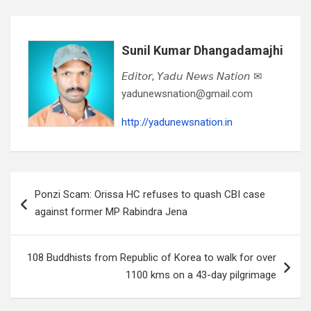
Sunil Kumar Dhangadamajhi
𝘌𝘥𝘪𝘵𝘰𝘳, 𝘠𝘢𝘥𝘶 𝘕𝘦𝘸𝘴 𝘕𝘢𝘵𝘪𝘰𝘯 ✉
yadunewsnation@gmail.com
http://yadunewsnation.in
Post
Ponzi Scam: Orissa HC refuses to quash CBI case
navigation
against former MP Rabindra Jena
108 Buddhists from Republic of Korea to walk for over
1100 kms on a 43-day pilgrimage