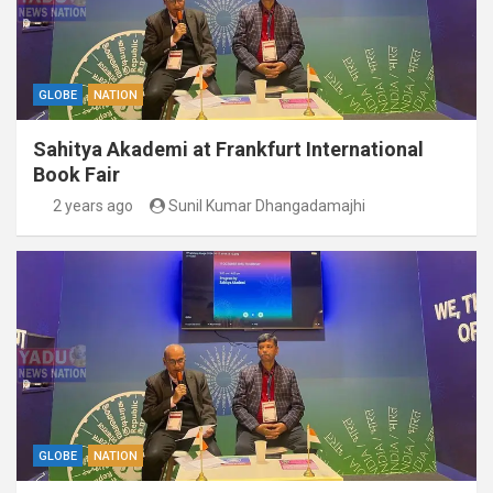
GLOBE
NATION
Sahitya Akademi at Frankfurt International
Book Fair
2 years ago
Sunil Kumar Dhangadamajhi
GLOBE
NATION