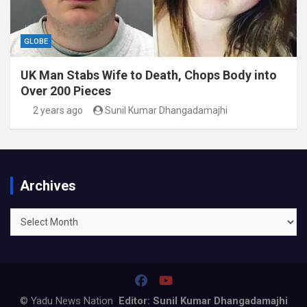
GLOBE
UK Man Stabs Wife to Death, Chops Body into
Over 200 Pieces
2 years ago
Sunil Kumar Dhangadamajhi
Archives
Archives
© Yadu News Nation
Editor: Sunil Kumar Dhangadamajhi