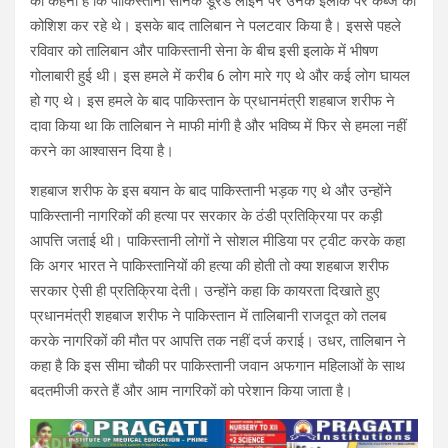
का कहना है कि पाकिस्‍तानी सैनिक डूरंड लाइन पर उनके इलाके पर कब्‍जे की
कोशिश कर रहे थे। इसके बाद तालिबान ने पलटवार किया है। इससे पहले
रविवार को तालिबान और पाकिस्‍तानी सेना के बीच इसी इलाके में भीषण
गोलाबारी हुई थी। इस हमले में करीब 6 लोग मारे गए थे और कई लोग घायल
हो गए थे। इस हमले के बाद पाकिस्‍तान के प्रधानमंत्री शहबाज शरीफ ने
दावा किया था कि तालिबान ने माफी मांगी है और भविष्‍य में फिर से हमला नहीं
करने का आश्‍वासन दिया है।
शहबाज शरीफ के इस बयान के बाद पाकिस्‍तानी भड़क गए थे और उन्‍होंने
पाकिस्‍तानी नागरिकों की हत्‍या पर सरकार के ठंडी प्रतिक्रिया पर कड़ी
आपत्ति जताई थी। पाकिस्‍तानी लोगों ने सोशल मीडिया पर ट्वीट करके कहा
कि अगर भारत ने पाकिस्‍तानियों की हत्‍या की होती तो क्‍या शहबाज शरीफ
सरकार ऐसी ही प्रतिक्रिया देती। उन्‍होंने कहा कि कायरता दिखाते हुए
प्रधानमंत्री शहबाज शरीफ ने पाकिस्‍तान में तालिबानी राजदूत को तलब
करके नागरिकों की मौत पर आपत्ति तक नहीं दर्ज कराई। उधर, तालिबान ने
कहा है कि इस सीमा चौकी पर पाकिस्‍तानी जवान अफगान महिलाओं के साथ
बदतमीजी करते हैं और आम नागरिकों को परेशान किया जाता है।