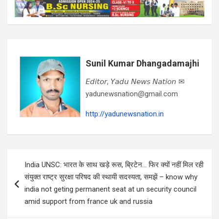
Sunil Kumar Dhangadamajhi
𝘌𝘥𝘪𝘵𝘰𝘳, 𝘠𝘢𝘥𝘶 𝘕𝘦𝘸𝘴 𝘕𝘢𝘵𝘪𝘰𝘯 ✉
yadunewsnation@gmail.com
http://yadunewsnation.in
Post
India UNSC: भारत के साथ खड़े रूस, ब्रिटेन… फिर क्‍यों नहीं मिल रही
navigation
संयुक्‍त राष्‍ट्र सुरक्षा परिषद की स्‍थायी सदस्‍यता, समझें – know why
india not geting permanent seat at un security council
amid support from france uk and russia