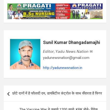
Sunil Kumar Dhangadamajhi
𝘌𝘥𝘪𝘵𝘰𝘳, 𝘠𝘢𝘥𝘶 𝘕𝘦𝘸𝘴 𝘕𝘢𝘵𝘪𝘰𝘯 ✉
yadunewsnation@gmail.com
http://yadunewsnation.in
Post
छोटे दानों में है फौलादी दम, डायबिटीज कंट्रोल के साथ सँवारता है फिगर
navigation
The Vaccine War ने कमाये 1200 रुपये, KRK बोले- विवेक