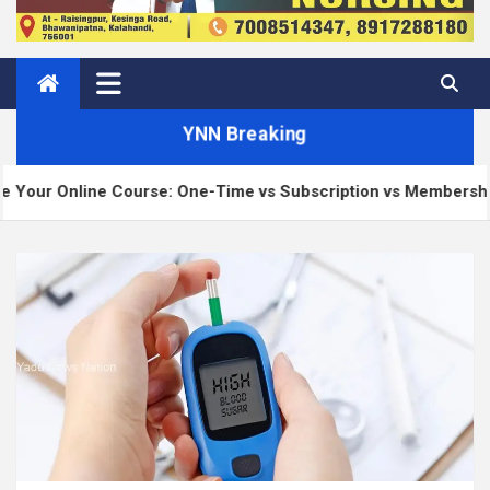
YNN Breaking
urse: One-Time vs Subscription vs Membership
Ma