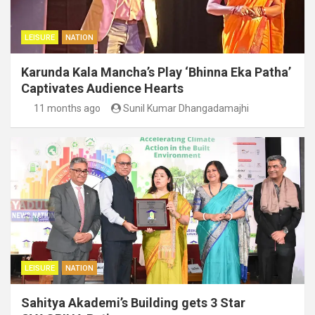
LEISURE
NATION
Karunda Kala Mancha’s Play ‘Bhinna Eka Patha’
Captivates Audience Hearts
11 months ago
Sunil Kumar Dhangadamajhi
LEISURE
NATION
Sahitya Akademi’s Building gets 3 Star