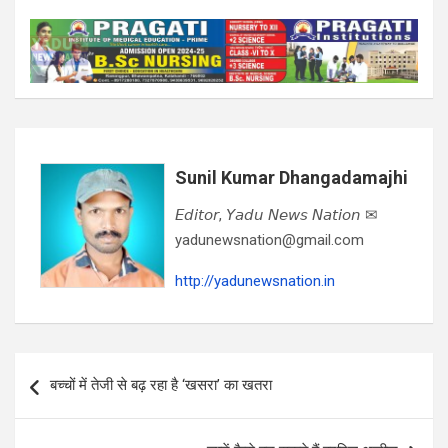
Sunil Kumar Dhangadamajhi
𝘌𝘥𝘪𝘵𝘰𝘳, 𝘠𝘢𝘥𝘶 𝘕𝘦𝘸𝘴 𝘕𝘢𝘵𝘪𝘰𝘯 ✉
yadunewsnation@gmail.com
http://yadunewsnation.in
Post
बच्चों में तेजी से बढ़ रहा है ‘खसरा’ का खतरा
navigation