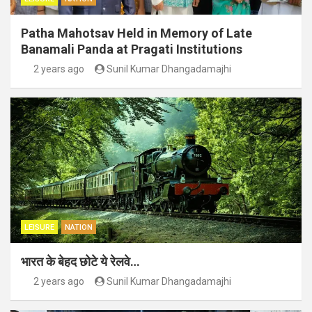
Patha Mahotsav Held in Memory of Late
Banamali Panda at Pragati Institutions
2 years ago
Sunil Kumar Dhangadamajhi
LEISURE
NATION
भारत के बेहद छोटे ये रेलवे…
2 years ago
Sunil Kumar Dhangadamajhi