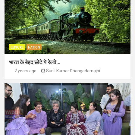
LEISURE
NATION
भारत के बेहद छोटे ये रेलवे…
2 years ago
Sunil Kumar Dhangadamajhi