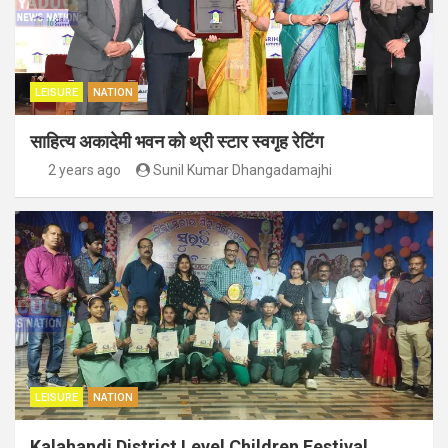
LEISURE
NATION
साहित्य अकादेमी भवन को थ्री स्टार स्वगृह रेटिंग
2 years ago
Sunil Kumar Dhangadamajhi
LEISURE
NATION
Kalahandi District Level Children Festival