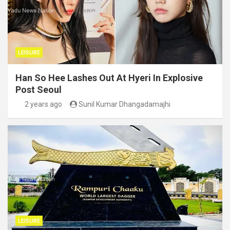
LEISURE
Han So Hee Lashes Out At Hyeri In Explosive
Post Seoul
2 years ago
Sunil Kumar Dhangadamajhi
LEISURE