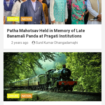
LEISURE
NATION
Patha Mahotsav Held in Memory of Late
Banamali Panda at Pragati Institutions
2 years ago
Sunil Kumar Dhangadamajhi
LEISURE
NATION