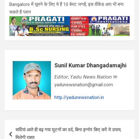
Bangalore में घूमने के लिए ये हैं 10 बेस्ट जगहें, इस वीकेंड आप भी बना
सकते हैं प्लान
Sunil Kumar Dhangadamajhi
𝘌𝘥𝘪𝘵𝘰𝘳, 𝘠𝘢𝘥𝘶 𝘕𝘦𝘸𝘴 𝘕𝘢𝘵𝘪𝘰𝘯 ✉
yadunewsnation@gmail.com
http://yadunewsnation.in
Post
सर्दियां आते ही बढ़ गया घुटनों का दर्द, बिना इग्नोर किए करें ये उपाय;
navigation
मिलेगी राहत