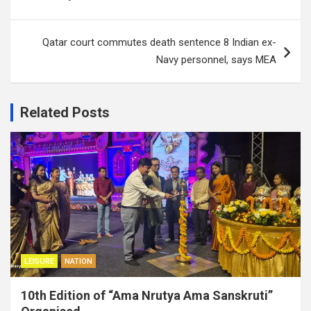
Qatar court commutes death sentence 8 Indian ex-
Navy personnel, says MEA
Related Posts
LEISURE
NATION
10th Edition of “Ama Nrutya Ama Sanskruti”