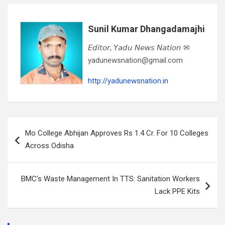
Sunil Kumar Dhangadamajhi
𝘌𝘥𝘪𝘵𝘰𝘳, 𝘠𝘢𝘥𝘶 𝘕𝘦𝘸𝘴 𝘕𝘢𝘵𝘪𝘰𝘯 ✉
yadunewsnation@gmail.com
http://yadunewsnation.in
Post
Mo College Abhijan Approves Rs 1.4 Cr. For 10 Colleges
navigation
Across Odisha
BMC’s Waste Management In TTS: Sanitation Workers
Lack PPE Kits