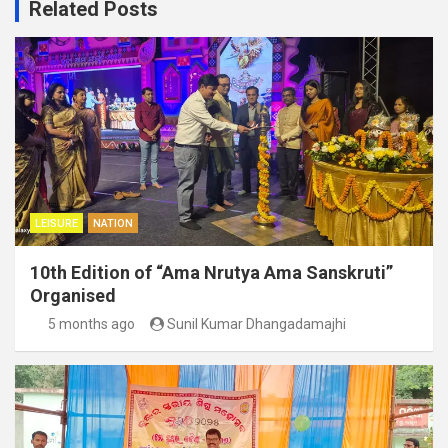
Related Posts
LEISURE
NATION
10th Edition of “Ama Nrutya Ama Sanskruti”
Organised
5 months ago
Sunil Kumar Dhangadamajhi