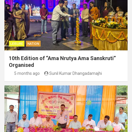
LEISURE
NATION
10th Edition of “Ama Nrutya Ama Sanskruti”
Organised
5 months ago
Sunil Kumar Dhangadamajhi