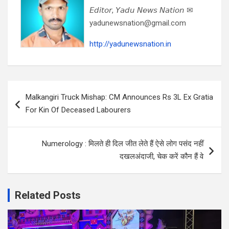
𝘌𝘥𝘪𝘵𝘰𝘳, 𝘠𝘢𝘥𝘶 𝘕𝘦𝘸𝘴 𝘕𝘢𝘵𝘪𝘰𝘯 ✉
yadunewsnation@gmail.com
http://yadunewsnation.in
Post
Malkangiri Truck Mishap: CM Announces Rs 3L Ex Gratia
navigation
For Kin Of Deceased Labourers
Numerology : मिलते ही दिल जीत लेते हैं ऐसे लोग पसंद नहीं
दखलअंदाजी, चेक करें कौन हैं वे
Related Posts