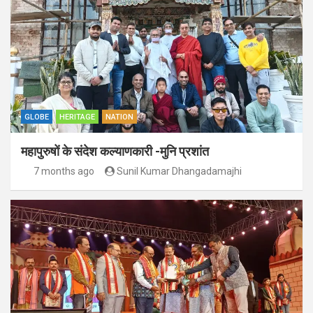
GLOBE
HERITAGE
NATION
महापुरुषों के संदेश कल्याणकारी -मुनि प्रशांत
7 months ago
Sunil Kumar Dhangadamajhi