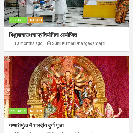
HERITAGE
NATION
भिक्षुज्ञानाराधना प्रतियोगिता आयोजित
10 months ago
Sunil Kumar Dhangadamajhi
HERITAGE
NATION
गम्भारीमुंडा में शारदीय दुर्गा पूजा