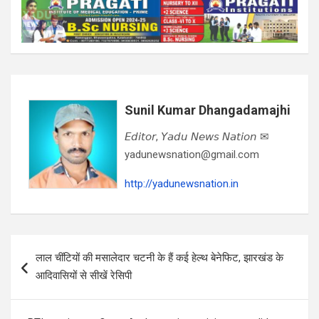
Sunil Kumar Dhangadamajhi
𝘌𝘥𝘪𝘵𝘰𝘳, 𝘠𝘢𝘥𝘶 𝘕𝘦𝘸𝘴 𝘕𝘢𝘵𝘪𝘰𝘯 ✉
yadunewsnation@gmail.com
http://yadunewsnation.in
Post
लाल चींटियों की मसालेदार चटनी के हैं कई हेल्थ बेनेफिट, झारखंड के
navigation
आदिवासियों से सीखें रेसिपी