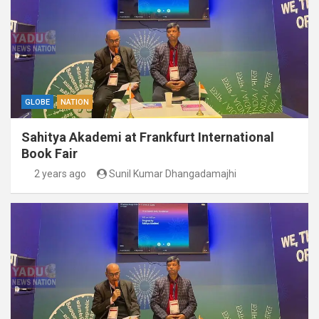
GLOBE
NATION
Sahitya Akademi at Frankfurt International
Book Fair
2 years ago
Sunil Kumar Dhangadamajhi