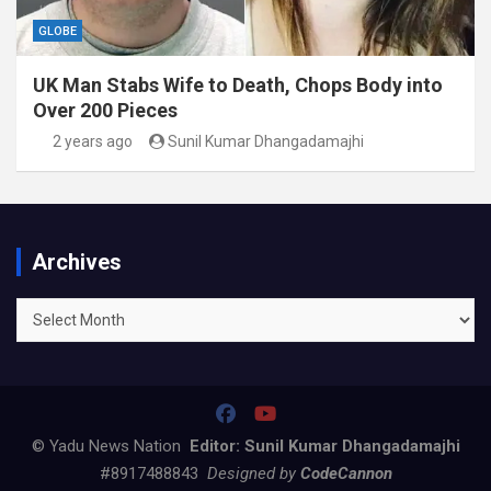
GLOBE
UK Man Stabs Wife to Death, Chops Body into
Over 200 Pieces
2 years ago
Sunil Kumar Dhangadamajhi
Archives
Archives
© Yadu News Nation
Editor: Sunil Kumar Dhangadamajhi
#8917488843
Designed by
CodeCannon