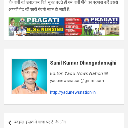
कि पानी को उबालकर पिएं. सुबह उठते ही गर्म पानी पीने का प्रयास करें इससे
आपकी पेट की सारी गंदगी साफ हो जाती है.
Sunil Kumar Dhangadamajhi
𝘌𝘥𝘪𝘵𝘰𝘳, 𝘠𝘢𝘥𝘶 𝘕𝘦𝘸𝘴 𝘕𝘢𝘵𝘪𝘰𝘯 ✉
yadunewsnation@gmail.com
http://yadunewsnation.in
Post
बदहाल हालत में गाजा पट्टी के लोग
navigation