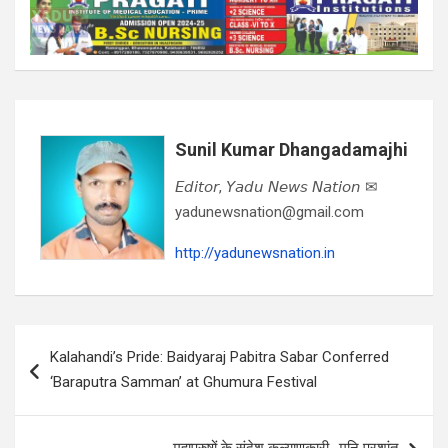
Sunil Kumar Dhangadamajhi
𝘌𝘥𝘪𝘵𝘰𝘳, 𝘠𝘢𝘥𝘶 𝘕𝘦𝘸𝘴 𝘕𝘢𝘵𝘪𝘰𝘯 ✉
yadunewsnation@gmail.com
http://yadunewsnation.in
Post
Kalahandi’s Pride: Baidyaraj Pabitra Sabar Conferred
navigation
‘Baraputra Samman’ at Ghumura Festival