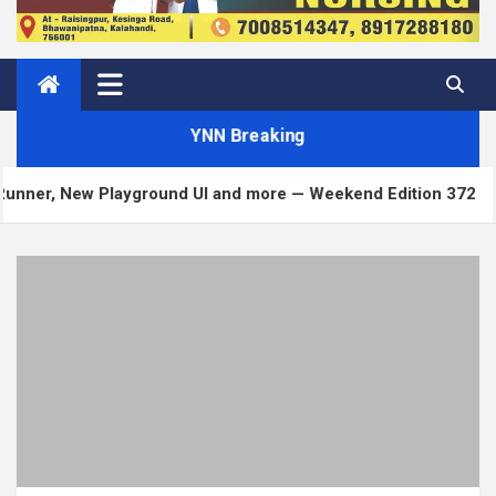
YNN Breaking
ound UI and more — Weekend Edition 372
Matt: To