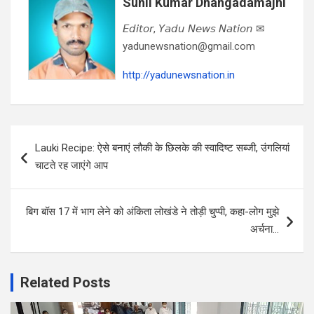
Sunil Kumar Dhangadamajhi
𝘌𝘥𝘪𝘵𝘰𝘳, 𝘠𝘢𝘥𝘶 𝘕𝘦𝘸𝘴 𝘕𝘢𝘵𝘪𝘰𝘯 ✉
yadunewsnation@gmail.com
http://yadunewsnation.in
Post
Lauki Recipe: ऐसे बनाएं लौकी के छिलके की स्वादिष्ट सब्जी, उंगलियां
navigation
चाटते रह जाएंगे आप
बिग बॉस 17 में भाग लेने को अंकिता लोखंडे ने तोड़ी चुप्पी, कहा-लोग मुझे
अर्चना…
Related Posts