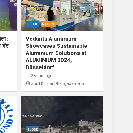
GLOBE
NATION
ेला :
Vedanta Aluminium
 भेंट
Showcases Sustainable
Aluminium Solutions at
ALUMINIUM 2024,
Düsseldorf
2 years ago
Sunil Kumar Dhangadamajhi
GLOBE