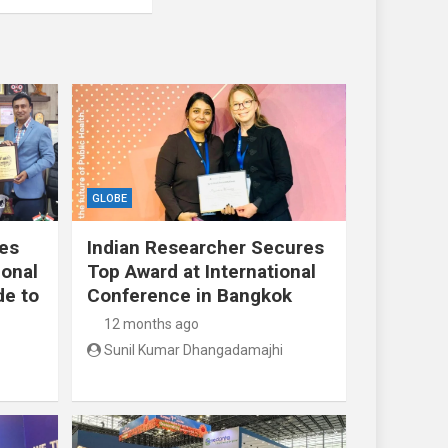
GLOBE
res
Indian Researcher Secures
ional
Top Award at International
de to
Conference in Bangkok
12 months ago
Sunil Kumar Dhangadamajhi