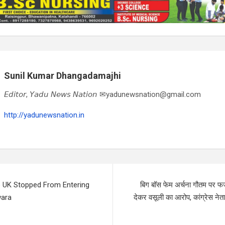
Sunil Kumar Dhangadamajhi
𝘌𝘥𝘪𝘵𝘰𝘳, 𝘠𝘢𝘥𝘶 𝘕𝘦𝘸𝘴 𝘕𝘢𝘵𝘪𝘰𝘯 ✉yadunewsnation@gmail.com
http://yadunewsnation.in
o UK Stopped From Entering
बिग बॉस फेम अर्चना गौतम पर फर
wara
देकर वसूली का आरोप, कांग्रेस नेता