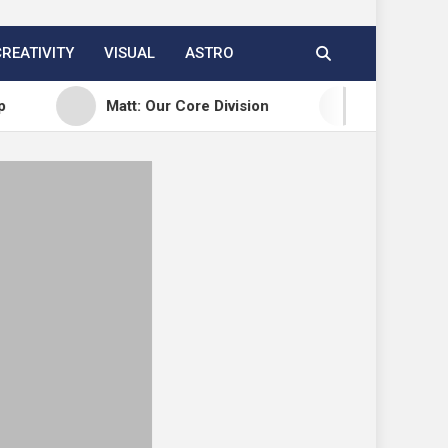
CREATIVITY
VISUAL
ASTRO
Matt: Our Core Division
Open Channels FM: Cr