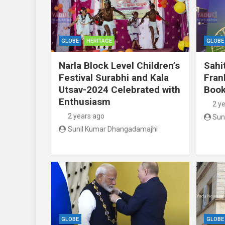
GLOBE
HERITAGE
GLOBE
Narla Block Level Children’s
Sahi
Festival Surabhi and Kala
Fran
Utsav-2024 Celebrated with
Book
Enthusiasm
2 y
2 years ago
Sun
Sunil Kumar Dhangadamajhi
GLOBE
GLOBE