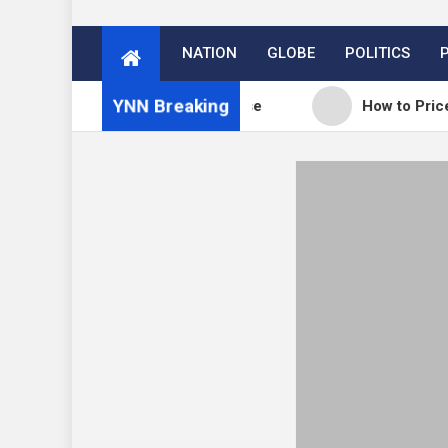
NATION
GLOBE
POLITICS
YNN Breaking
: WordPress 7.0.3 release
How to Price Your Onl