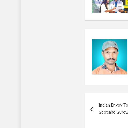
Post
Indian Envoy T
navigation
Scotland Gurd