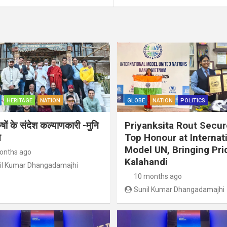
HERITAGE
NATION
GLOBE
NATION
POLITICS
ुषों के संदेश कल्याणकारी -मुनि
Priyanksita Rout Secu
त
Top Honour at Internat
Model UN, Bringing Pri
onths ago
Kalahandi
il Kumar Dhangadamajhi
10 months ago
Sunil Kumar Dhangadamajhi