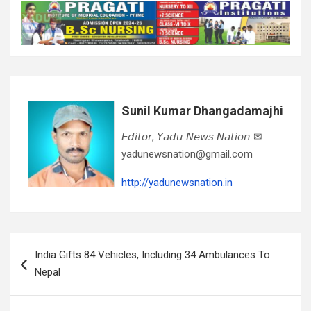
Sunil Kumar Dhangadamajhi
𝘌𝘥𝘪𝘵𝘰𝘳, 𝘠𝘢𝘥𝘶 𝘕𝘦𝘸𝘴 𝘕𝘢𝘵𝘪𝘰𝘯 ✉
yadunewsnation@gmail.com
http://yadunewsnation.in
Post
India Gifts 84 Vehicles, Including 34 Ambulances To
navigation
Nepal