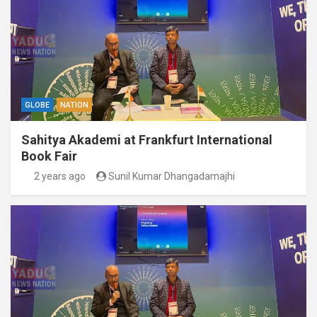
GLOBE
NATION
Sahitya Akademi at Frankfurt International
Book Fair
2 years ago
Sunil Kumar Dhangadamajhi