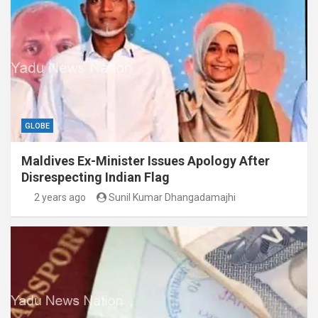
GLOBE
Maldives Ex-Minister Issues Apology After
Disrespecting Indian Flag
2 years ago
Sunil Kumar Dhangadamajhi