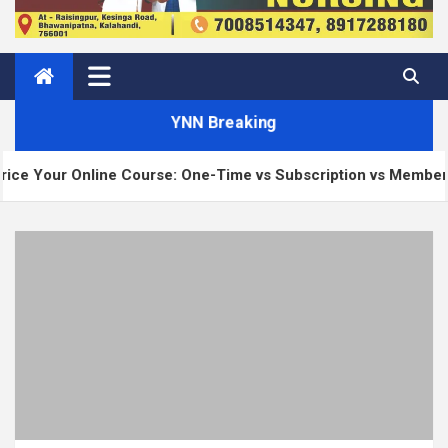
YNN Breaking
ourse: One-Time vs Subscription vs Membership
M