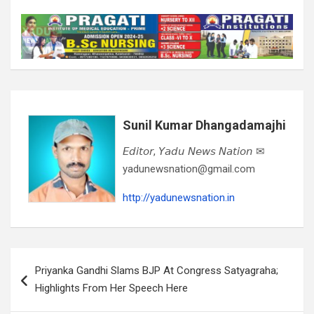
Sunil Kumar Dhangadamajhi
𝘌𝘥𝘪𝘵𝘰𝘳, 𝘠𝘢𝘥𝘶 𝘕𝘦𝘸𝘴 𝘕𝘢𝘵𝘪𝘰𝘯 ✉
yadunewsnation@gmail.com
http://yadunewsnation.in
Post
Priyanka Gandhi Slams BJP At Congress Satyagraha;
navigation
Highlights From Her Speech Here