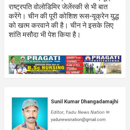
राष्ट्रपति वोलोडिमिर जेलेंस्की से भी बात
करेंगे। चीन की पूरी कोशिश रूस-यूक्रेन युद्ध
को खत्म करवाने की है। चीन ने इसके लिए
शांति मसौदा भी पेश किया है।
Sunil Kumar Dhangadamajhi
𝘌𝘥𝘪𝘵𝘰𝘳, 𝘠𝘢𝘥𝘶 𝘕𝘦𝘸𝘴 𝘕𝘢𝘵𝘪𝘰𝘯 ✉
yadunewsnation@gmail.com