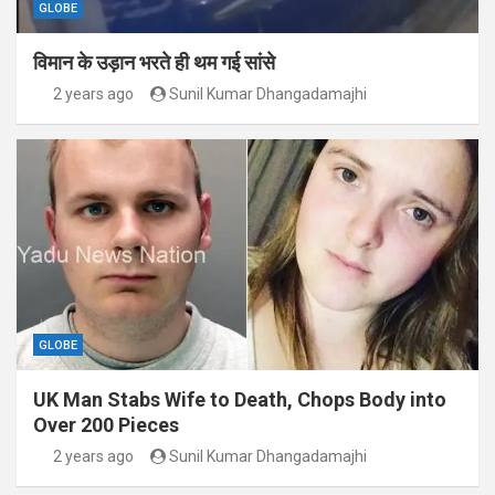
GLOBE
विमान के उड़ान भरते ही थम गई सांसे
2 years ago
Sunil Kumar Dhangadamajhi
GLOBE
UK Man Stabs Wife to Death, Chops Body into
Over 200 Pieces
2 years ago
Sunil Kumar Dhangadamajhi