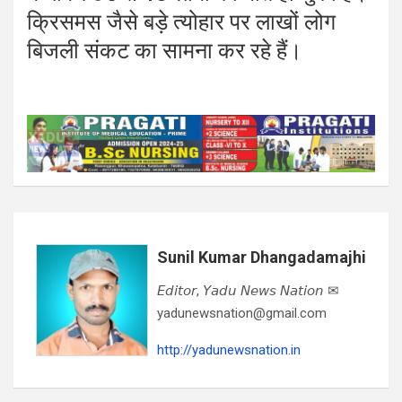
क्रिसमस जैसे बड़े त्योहार पर लाखों लोग
बिजली संकट का सामना कर रहे हैं।
Sunil Kumar Dhangadamajhi
𝘌𝘥𝘪𝘵𝘰𝘳, 𝘠𝘢𝘥𝘶 𝘕𝘦𝘸𝘴 𝘕𝘢𝘵𝘪𝘰𝘯 ✉
yadunewsnation@gmail.com
http://yadunewsnation.in