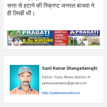
सत्ता से हटाने की स्क्रिप्ट जनरल बाजवा ने
ही लिखी थी।
Sunil Kumar Dhangadamajhi
𝘌𝘥𝘪𝘵𝘰𝘳, 𝘠𝘢𝘥𝘶 𝘕𝘦𝘸𝘴 𝘕𝘢𝘵𝘪𝘰𝘯 ✉
yadunewsnation@gmail.com
http://yadunewsnation.in