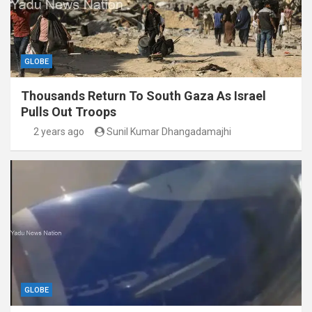
GLOBE
Thousands Return To South Gaza As Israel
Pulls Out Troops
2 years ago
Sunil Kumar Dhangadamajhi
GLOBE