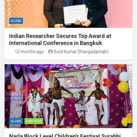
GLOBE
Indian Researcher Secures Top Award at
International Conference in Bangkok
12 months ago
Sunil Kumar Dhangadamajhi
GLOBE
HERITAGE
Narla Block Level Children’s Festival Surabhi