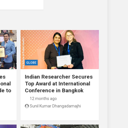
GLOBE
res
Indian Researcher Secures
ional
Top Award at International
de to
Conference in Bangkok
12 months ago
Sunil Kumar Dhangadamajhi