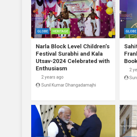
GLOBE
HERITAGE
GLOBE
Narla Block Level Children’s
Sahi
Festival Surabhi and Kala
Fran
Utsav-2024 Celebrated with
Book
Enthusiasm
2 y
2 years ago
Sun
Sunil Kumar Dhangadamajhi