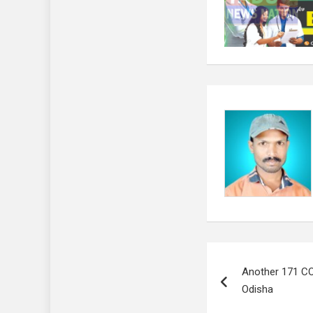
Post
Another 171 CO
navigation
Odisha