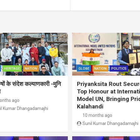
HERITAGE
NATION
GLOBE
NATION
POLITICS
ुषों के संदेश कल्याणकारी -मुनि
Priyanksita Rout Secu
त
Top Honour at Internat
Model UN, Bringing Pri
onths ago
Kalahandi
il Kumar Dhangadamajhi
10 months ago
Sunil Kumar Dhangadamajhi