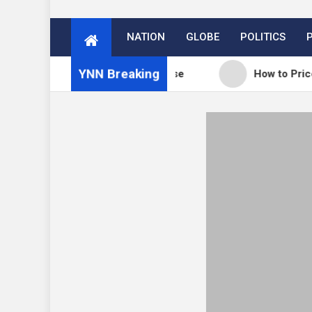
NATION
GLOBE
POLITICS
YNN Breaking
WordPress 7.0.3 release
How to Price Your Onlin