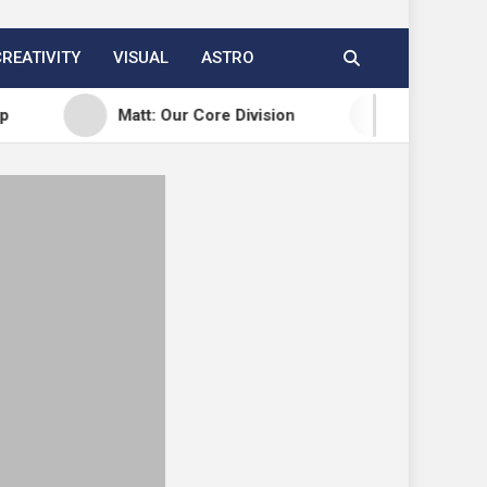
CREATIVITY
VISUAL
ASTRO
Matt: Our Core Division
Open Channels FM: Creat