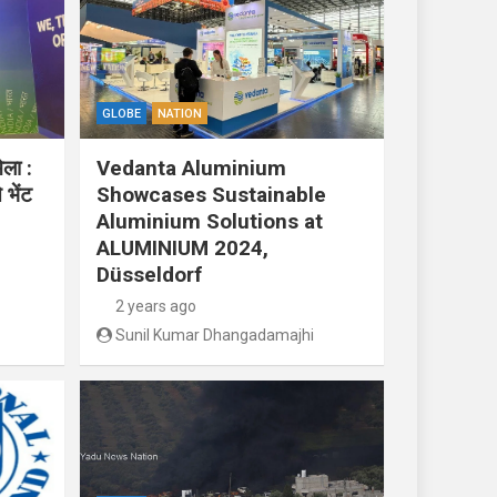
GLOBE
NATION
ेला :
Vedanta Aluminium
 भेंट
Showcases Sustainable
Aluminium Solutions at
ALUMINIUM 2024,
Düsseldorf
2 years ago
Sunil Kumar Dhangadamajhi