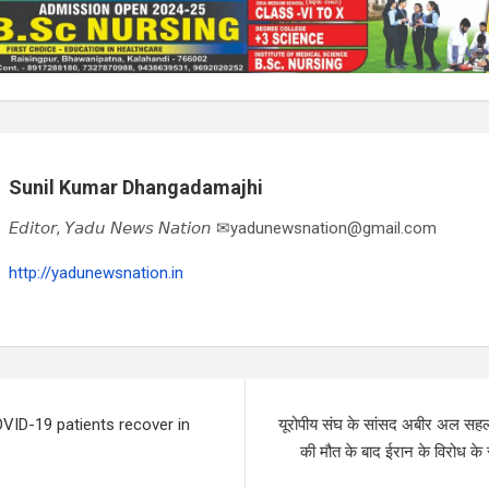
Sunil Kumar Dhangadamajhi
𝘌𝘥𝘪𝘵𝘰𝘳, 𝘠𝘢𝘥𝘶 𝘕𝘦𝘸𝘴 𝘕𝘢𝘵𝘪𝘰𝘯 ✉yadunewsnation@gmail.com
http://yadunewsnation.in
VID-19 patients recover in
यूरोपीय संघ के सांसद अबीर अल सहल
की मौत के बाद ईरान के विरोध के 