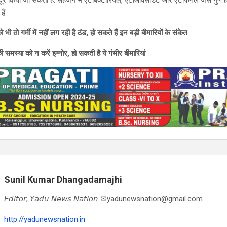
र किया जा सकता है. सहजन में एंटीबैक्टीरियल, एंटीऑक्सीडेंट और एंटीफंगल जैसे गुण होत
ैं.
भी तो गर्मी में नहीं लग रही है ठंड, हो सकते हैं इन बड़ी बीमारियों के संकेत
 समस्या को न करें इग्नोर, हो सकती है ये गंभीर बीमारियां
Sunil Kumar Dhangadamajhi
𝘌𝘥𝘪𝘵𝘰𝘳, 𝘠𝘢𝘥𝘶 𝘕𝘦𝘸𝘴 𝘕𝘢𝘵𝘪𝘰𝘯 ✉yadunewsnation@gmail.com
http://yadunewsnation.in