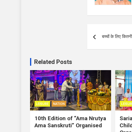
Post
बच्चों के लिए कित
navigation
Related Posts
LEISURE
NATION
LEISUR
10th Edition of “Ama Nrutya
Sari
Ama Sanskruti” Organised
Child