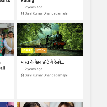
earts
Rating
2 years ago
Sunil Kumar Dhangadamajhi
LEISURE
NATION
n
भारत के बेहद छोटे ये रेलवे…
ali
2 years ago
Sunil Kumar Dhangadamajhi