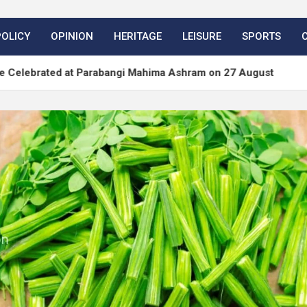
POLICY
OPINION
HERITAGE
LEISURE
SPORTS
at Parabangi Mahima Ashram on 27 August
WordPre