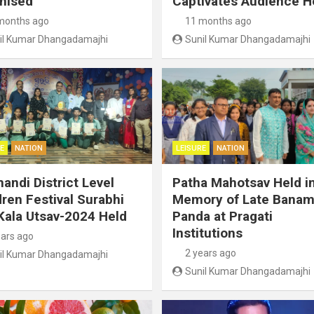
nised
Captivates Audience H
months ago
11 months ago
il Kumar Dhangadamajhi
Sunil Kumar Dhangadamajhi
E
NATION
LEISURE
NATION
handi District Level
Patha Mahotsav Held i
dren Festival Surabhi
Memory of Late Banam
Kala Utsav-2024 Held
Panda at Pragati
Institutions
ears ago
2 years ago
il Kumar Dhangadamajhi
Sunil Kumar Dhangadamajhi