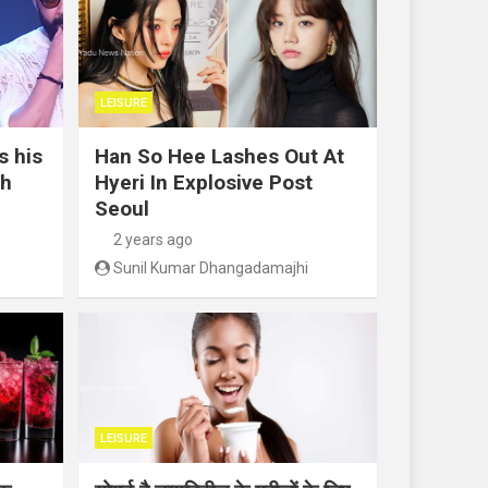
LEISURE
s his
Han So Hee Lashes Out At
th
Hyeri In Explosive Post
Seoul
2 years ago
Sunil Kumar Dhangadamajhi
LEISURE