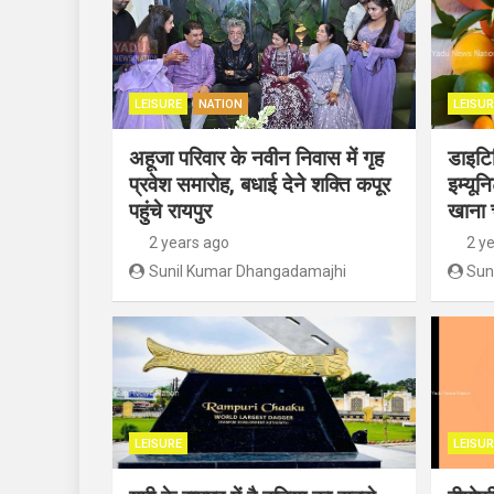
LEISURE
NATION
LEISUR
अहूजा परिवार के नवीन निवास में गृह
डाइटिश
प्रवेश समारोह, बधाई देने शक्ति कपूर
इम्यून
पहुंचे रायपुर
खाना 
2 years ago
2 y
Sunil Kumar Dhangadamajhi
Sun
LEISURE
LEISUR