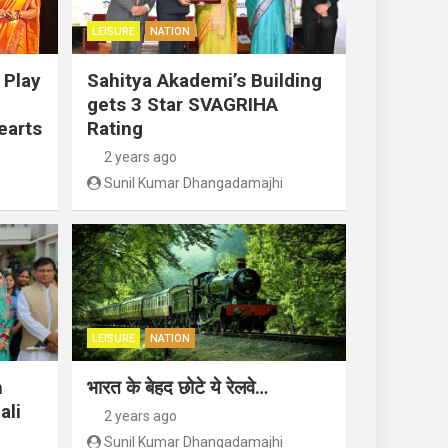
LEISURE
NATION
 Play
Sahitya Akademi’s Building
gets 3 Star SVAGRIHA
earts
Rating
2 years ago
Sunil Kumar Dhangadamajhi
LEISURE
NATION
n
भारत के बेहद छोटे ये रेलवे…
ali
2 years ago
Sunil Kumar Dhangadamajhi