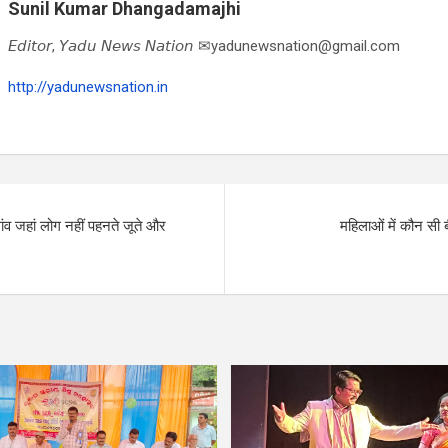
Sunil Kumar Dhangadamajhi
𝘌𝘥𝘪𝘵𝘰𝘳, 𝘠𝘢𝘥𝘶 𝘕𝘦𝘸𝘴 𝘕𝘢𝘵𝘪𝘰𝘯 ✉yadunewsnation@gmail.com
http://yadunewsnation.in
ंव जहां लोग नहीं पहनते जूते और
महिलाओं में कौन सी ब