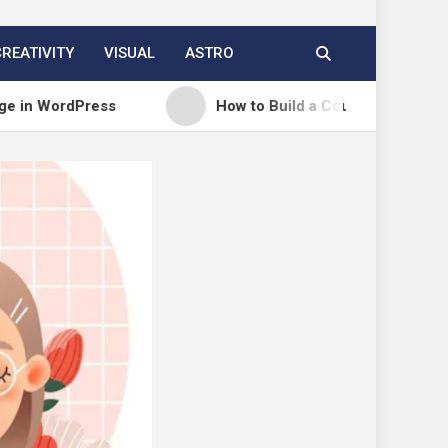
CREATIVITY
VISUAL
ASTRO
Press
How to Build a Course Membership Site (Re