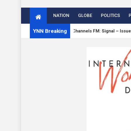
NATION
GLOBE
POLITICS
YNN Breaking
erge
Open Channels FM: Signal – Issue 19