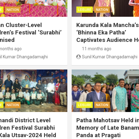
E
NATION
LEISURE
NATION
an Cluster-Level
Karunda Kala Mancha’s
ren’s Festival ‘Surabhi’
‘Bhinna Eka Patha’
nised
Captivates Audience H
months ago
11 months ago
il Kumar Dhangadamajhi
Sunil Kumar Dhangadamajhi
E
NATION
LEISURE
NATION
handi District Level
Patha Mahotsav Held i
dren Festival Surabhi
Memory of Late Banam
Kala Utsav-2024 Held
Panda at Pragati