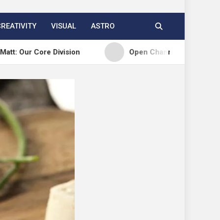
CREATIVITY
VISUAL
ASTRO
 Division
Open Channels FM: Creative Insights an