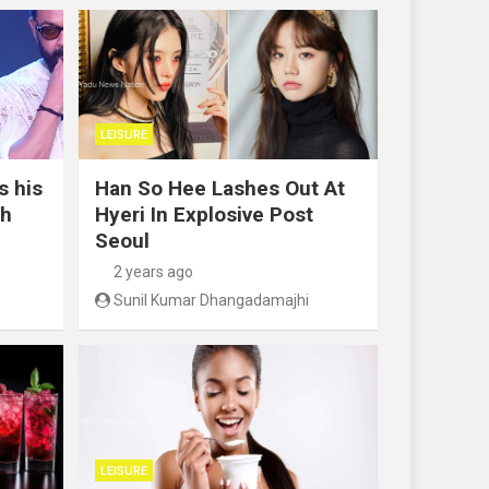
LEISURE
s his
Han So Hee Lashes Out At
th
Hyeri In Explosive Post
Seoul
2 years ago
Sunil Kumar Dhangadamajhi
LEISURE