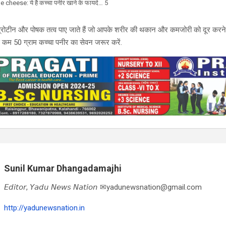
cheese: ये है कच्चा पनीर खाने के फायदे… 5
 प्रोटीन और पोषक तत्व पाए जाते हैं जो आपके शरीर की थकान और कमजोरी को दूर करने म
 कम 50 ग्राम कच्चा पनीर का सेवन जरूर करें.
Sunil Kumar Dhangadamajhi
𝘌𝘥𝘪𝘵𝘰𝘳, 𝘠𝘢𝘥𝘶 𝘕𝘦𝘸𝘴 𝘕𝘢𝘵𝘪𝘰𝘯 ✉yadunewsnation@gmail.com
http://yadunewsnation.in