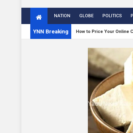
NATION
GLOBE
POLITICS
YNN Breaking
release
How to Price Your Online Course: One-T