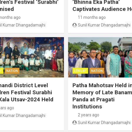
ren’s Festival ‘Surabhi’
‘Bhinna Eka Patha’
nised
Captivates Audience H
months ago
11 months ago
il Kumar Dhangadamajhi
Sunil Kumar Dhangadamajhi
E
NATION
LEISURE
NATION
handi District Level
Patha Mahotsav Held i
dren Festival Surabhi
Memory of Late Banam
Kala Utsav-2024 Held
Panda at Pragati
Institutions
ears ago
2 years ago
il Kumar Dhangadamajhi
Sunil Kumar Dhangadamajhi