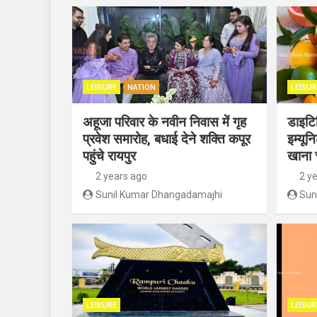
LEISURE
NATION
LEISUR
अहूजा परिवार के नवीन निवास में गृह
डाइटिश
प्रवेश समारोह, बधाई देने शक्ति कपूर
इम्यून
पहुंचे रायपुर
खाना 
2 years ago
2 y
Sunil Kumar Dhangadamajhi
Sun
LEISURE
LEISUR