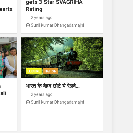
gets 3 Star SVAGRIHA
earts
Rating
2 years ago
Sunil Kumar Dhangadamajhi
LEISURE
NATION
n
भारत के बेहद छोटे ये रेलवे…
ali
2 years ago
Sunil Kumar Dhangadamajhi